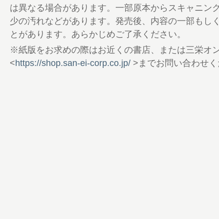
148 本間良二のOne Size Fits All
は異なる場合があります。一部原本からスキャニン
152 編集後記／奥付
少の汚れなどがあります。発売後、内容の一部もし
154 A Beautiful Day
とがあります。あらかじめご了承ください。
156 POOR BOYS TIMES
※紙版をお求めの際はお近くの書店、または三栄オ
<
https://shop.san-ei-corp.co.jp/
>までお問い合わせく