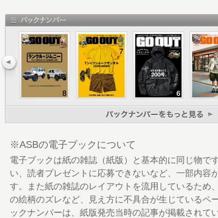
68 冬のシューズ2023
96 GO CROSSTREK
99 GO OUT Choice
120 GOOUT CAMP 冬 告知
121 GO OUT CAMP vol.19 Report PART 1
124 PART 2
130 GO OUTの通販
134 GO OUT Livin’
138 GO OUTの家
139 Information ＆ Present
140 GRIP SWANY BOOK 告知
※ASBの電子ブックについて
141 Shop List
電子ブックは紙の雑誌（紙版）と基本的に同じ物で
142 MFL 告知
い、読者プレゼントに応募できないなど、一部内容
143 定期購読キャンペーンのお知らせ
す。また紙の雑誌のレイアウトを流用しているため
144 釣り部
の絵柄のズレなど、見え方に不具合が生じているペ
146 Lookin’ Back on Trail
ックナンバーは、紙版発売当時の記事が掲載されて