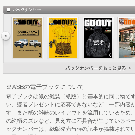
22 私的ベストバイ2023
42 チルアウト。
56 チルアウト。な愛用品
70 チルアウト。な良品カタログ
82 Neo Vintage Furugi
96 GO CROSSTREK
99 GO OUT Choice
104 BRAND PICK UP SOWBOW
110 GO OUT JAMBOREE 2024 告知
112 TOKYO OUTDOOR SHOW 告知
113 GO OUT CAMP 冬 Report〈PART 1〉
※ASBの電子ブックについて
117 GOOUT CAMP DOSHI 2024 告知
電子ブックは紙の雑誌（紙版）と基本的に同じ物で
118 GO OUT CAMP 冬 Report〈PART 2〉
い、読者プレゼントに応募できないなど、一部内容
120 GO OUTの通販
す。また紙の雑誌のレイアウトを流用しているため
128 GO OUT Livin’
の絵柄のズレなど、見え方に不具合が生じているペ
132 GO OUTの家
ックナンバーは、紙版発売当時の記事が掲載されて