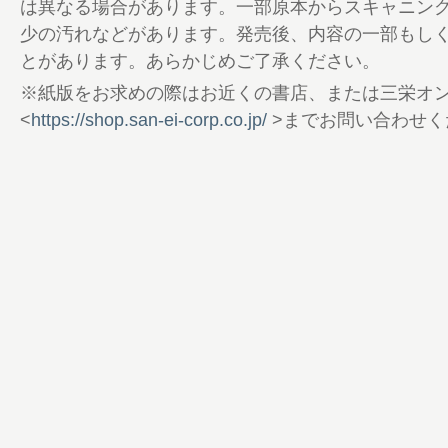
133 Information ＆ Present
は異なる場合があります。一部原本からスキャニン
134 別冊GO OUT 告知
少の汚れなどがあります。発売後、内容の一部もし
135 Shop List
とがあります。あらかじめご了承ください。
136 釣り部
※紙版をお求めの際はお近くの書店、または三栄オ
138 GO OUT GARAGE 冬キャンプな、愛
<
https://shop.san-ei-corp.co.jp/
>までお問い合わせく
CAMP 冬 2023
142 東京オートサロン2024 告知
144 GO OUT MOTORCYCLE CLUB
146 Lookin’ Back on Trail
148 本間良二のOne Size Fits All
150 編集後記／奥付
152 A Beautiful Day
154 POOR BOYS TIMES