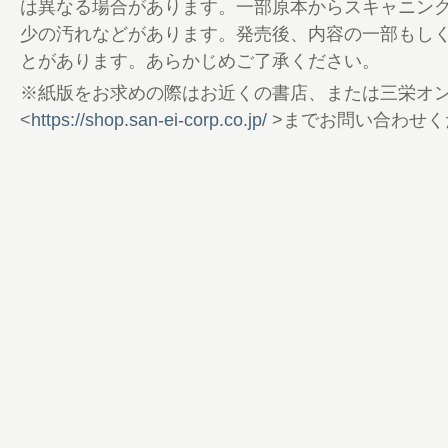
149 Shop List
は異なる場合があります。一部原本からスキャニン
150 釣り部
少の汚れなどがあります。発売後、内容の一部もし
152 GO OUT MOTORCYCLE CLUB
とがあります。あらかじめご了承ください。
154 Lookin’ Back on Trail
※紙版をお求めの際はお近くの書店、または三栄オ
156 本間良二のOne Size Fits All
<
https://shop.san-ei-corp.co.jp/
>までお問い合わせく
158 編集後記／奥付
160 A Beautiful Day
162 POOR BOYS TIMES