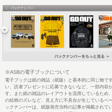
24 アンダー1万円の愛用品。
34 アンダー1万円良品カタログ。
46 THE SUMMER EYEWEAR
58 高機能“夏”アイテム。
72 大好き！ ランクル ラングラー
102 GO CROSSTREK
105 GO OUT Choice
114 BRAND PICK UP WPL JAPAN
120 GO OUT CAMP 猪苗代 vol.10 告知
122 THE CAMP STYLE
132 GO OUT CAMP vol.20 告知
※ASBの電子ブックについて
134 GO OUTの通販
電子ブックは紙の雑誌（紙版）と基本的に同じ物で
142 GO OUT Livin’
い、読者プレゼントに応募できないなど、一部内容
146 GO OUTの家
す。また紙の雑誌のレイアウトを流用しているため
147 Information ＆ Present
の絵柄のズレなど、見え方に不具合が生じているペ
148 THE CAMP STYLE BOOK Vol.22 告知
ックナンバーは、紙版発売当時の記事が掲載されて