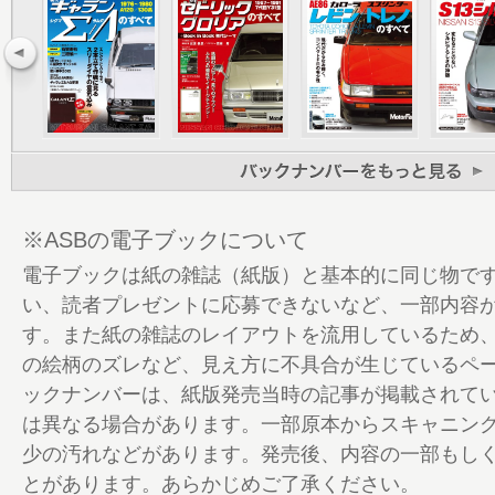
イベント報告 ハチマルミーティング2016
デザイン解説
R30期の主要NISSAN車紹介
使い勝手チェック2017
FJエンジン仮想インタビュー from OPTION
写真で追う、DR30の系譜
プレゼントのお知らせ＆編集後記
鉄仮面 縮刷抜粋カタログ
※ASBの電子ブックについて
電子ブックは紙の雑誌（紙版）と基本的に同じ物で
い、読者プレゼントに応募できないなど、一部内容
す。また紙の雑誌のレイアウトを流用しているため
の絵柄のズレなど、見え方に不具合が生じているペ
ックナンバーは、紙版発売当時の記事が掲載されて
は異なる場合があります。一部原本からスキャニン
少の汚れなどがあります。発売後、内容の一部もし
とがあります。あらかじめご了承ください。