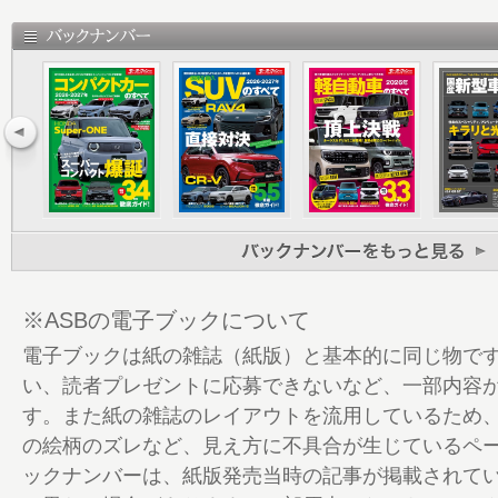
14 FIAT 600e ＋100のゆとりを得た小粋
15 国産EV
16 ホンダCR-V e:FCEV
20 日産アリア
24 日産サクラ
28 日産リーフ
32 トヨタbZ4X
36 スバル・ソルテラ
40 レクサスRZ
44 レクサスUX300e
48 マツダMX-30 EV MODEL
※ASBの電子ブックについて
52 三菱eKクロスEV
電子ブックは紙の雑誌（紙版）と基本的に同じ物で
56 EVにまつわるお金の話 ─補助金と充電
い、読者プレゼントに応募できないなど、一部内容
57 輸入EV
す。また紙の雑誌のレイアウトを流用しているため
58 MINIクーパー
の絵柄のズレなど、見え方に不具合が生じているペ
62 BMW iX2
ックナンバーは、紙版発売当時の記事が掲載されて