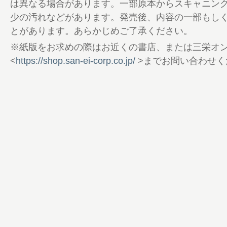
66 BMW iX1
は異なる場合があります。一部原本からスキャニン
70 メルセデス・ベンツEQB
少の汚れなどがあります。発売後、内容の一部もし
74 アウディQ4 e-tron
とがあります。あらかじめご了承ください。
78 フォルクスワーゲンID.4
※紙版をお求めの際はお近くの書店、または三栄オ
82 ボルボEX30
<
https://shop.san-ei-corp.co.jp/
>までお問い合わせく
86 ボルボC40リチャージ
90 フィアット500e
94 プジョーe-208
98 テスラ・モデルY
102 BYDシール
106 BYDドルフィン
110 BYDアット3
114 ヒョンデ・コナ
118 ヒョンデ・アイオニック5
122 バックナンバー