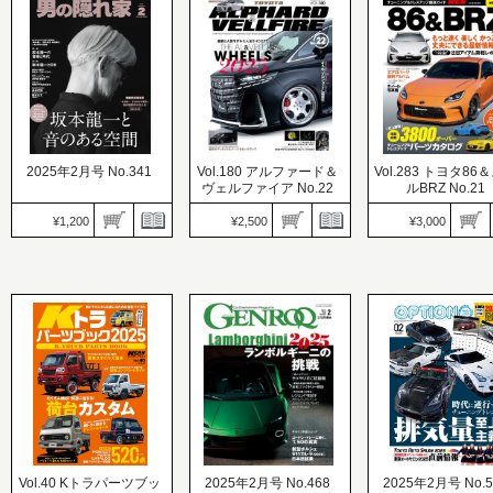
発売日：2024.12.27
ストレイル）
GO OUT（ゴーアウ
マックス・フェルスタッ
価格：1,600円
価格：900円
ペン、ドライバー力の4
発売日：2024.12.27
発売日：2024.12.27
連覇 最強の証明
道具選びの極意。
ボクらの、ベストバ
2025年2月号 No.341
Vol.180 アルファード＆
Vol.283 トヨタ86
ヴェルファイア No.22
ルBRZ No.21
HYPER REV（ハイ
¥1,200
¥2,500
¥3,000
STYLE RV（スタイル
レブ）
RV）
価格：3,000円
価格：2,500円
発売日：2024.12.26
男の隠れ家
発売日：2024.12.26
パーツメーカーのイ
価格：1,200円
足元変われば印象激変！
し提案 注目アイテム
発売日：2024.12.27
最新＆人気モデルを大量
レポート！＆3800
坂本龍一と音のある空間
SHOOT! HWEELS 2025
ー！ パーツカタログ
Vol.40 Kトラパーツブッ
2025年2月号 No.468
2025年2月号 No.5