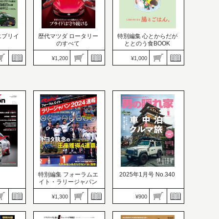
 エブリイ
歴代マツダ ロータリー
特別編集 心とからだが
のすべて
ととのう食BOOK
¥1,200
¥1,000
ニューモデル速報 歴代シ
 ドレス
リーズ
価格：1,200円
kiitos. キイトス
発売日：2024.11.28
価格：1,000円
28
世界でただひとつの奇跡
発売日：2024.11.28
まれ変わ
のエンジン プライドは守
しあわせになる腸とごは
ェンジ
り続ける
ん。
特別編集 フォーラムエ
2025年1月号 No.340
イト・ラリージャパン
2024 速報
¥1,300
¥900
レーシングオ
RALLY PLUS（ラリープ
ラス）
男の隠れ家