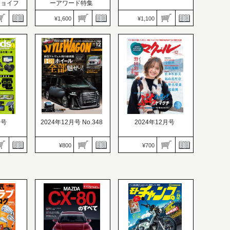
ジョイフ
ーアワード特集
¥1,600
¥1,100
GALS PARADISE（ギャ
G-WORKS（Gワーク
ルズパラダイス）
ス）
価格：1,600円
価格：1,100円
25
発売日：2024.11.22
発売日：2024.11.21
魅惑のメ
RQ総選挙ノミネート50
ケンメリ、ヨンメリ、ケ
名パーフェクトガイド
ンメリ、ケンメリ!!
月号
2024年12月号 No.348
2024年12月号
¥800
¥700
STYLE WAGON（スタイ
マクール
azine（カ
ルワゴン）
価格：700円
ン）
価格：800円
発売日：2024.11.11
発売日：2024.11.15
アツいぜ山口！表紙、イ
15
新型アルヴェル用の新規
ンタビュー、特集、チャ
ライフの
格 5-120ホイール全部魅
レンジカップ展望と山口
せっ！
支部を大応援！