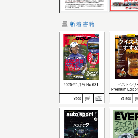
2025年1月号 No.631
ベストシリ
Premium Edit
キーのすすめ。
¥900
¥1,500
GOLF TODAY（ゴルフト
ゥデイ）
価格：900円
男の隠れ家 特別
発売日：2024.12.05
価格：1,500円
『ドロー』or『フェー
発売日：2024.12.
ド』2025年はどっちで飛
至高の一杯を知
ばす!?
の教養を深めた