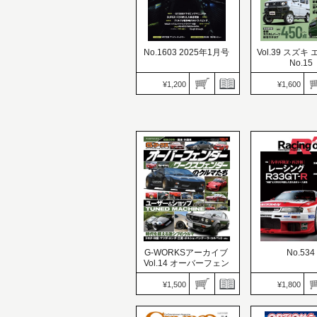
No.1603 2025年1月号
Vol.39 スズキ
No.15
¥1,200
¥1,600
AUTO SPORT（オート
スポーツ）
KCARスペシャル
価格：1,200円
アップガイド
発売日：2024.11.29
価格：1,600円
五感を駆使し、究極を追
発売日：2024.11.
い求める7人の流儀─ドラ
好みの顔面に生
テク7
る！ フェイスチ
G-WORKSアーカイブ
No.534
Vol.14 オーバーフェン
ダー／ワークスフェン
ダーのクルマたち
¥1,500
¥1,800
Racing on（
自動車誌MOOK
ン）
価格：1,500円
価格：1,800円