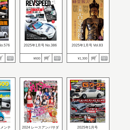
28
価格：1,300円
価格：900円
-R “鈍
発売日：2024.11.28
発売日：2024.11.27
露した誉
トヨタ執念の王座獲得4
ニッポンの城と城下を巡
性
連覇
る 車中泊＆クルマ旅
o.576
2025年1月号 No.386
2025年1月号 Vol.83
¥600
¥1,300
REV SPEED（レブスピ
ード）
ション）
価格：600円
時空旅人
発売日：2024.11.26
価格：1,300円
26
マツダFRスポーツ特集
発売日：2024.11.26
おもしろい
歴代ロードスタ＆RX-8を
神仏習合ゆかりの奈良の
楽しむ
聖地を巡る旅へ
 メンテ
2024 レースアンバサダ
2025年1月号