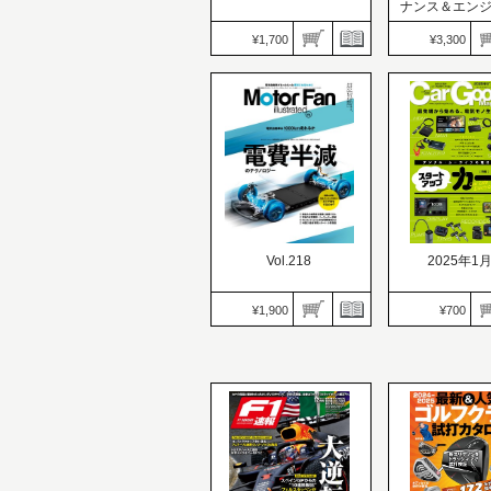
ナンス＆エン
ァイル
¥1,700
¥3,300
Diggin’MAGAZINE（ディ
自動車誌MOOK
ギンマガジン）
価格：3,300円
価格：1,700円
発売日：2024.11.
発売日：2024.11.26
可愛さのなかに
ISSUE 03
カ
Vol.218
2025年1
¥1,900
¥700
Motor Fan illustrated（モ
ーターファンイラストレ
Car Goods Mag
ーテッド）
ーグッズマガジ
価格：1,900円
価格：700円
発売日：2024.11.15
発売日：2024.11.
電気自動車がもっともっ
デジタル・カー
と便利になるために
現代事情講座