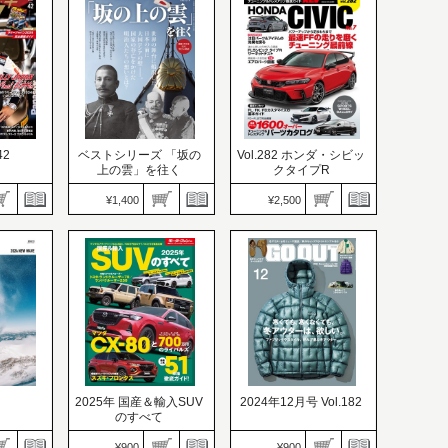
グのコツ
泊トリップ。
42
ベストシリーズ 「坂の
Vol.282 ホンダ・シビッ
上の雲」を往く
クタイプR
¥1,400
¥2,500
HYPER REV（ハイパー
（ラリープ
レブ）
男の隠れ家 特別編集
価格：2,500円
価格：1,400円
発売日：2024.10.31
31
発売日：2024.10.31
パワーアップから足まわ
ャパン
近代国家を目指す、明治
りまで最速FFの走りを磨
スタート
という熱い時代
くチューニング最前線
2025年 国産＆輸入SUV
2024年12月号 Vol.182
のすべて
ニューモデル速報 統括シ
¥900
¥900