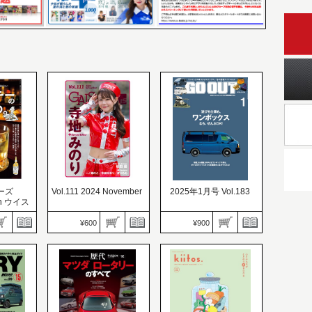
ーズ
Vol.111 2024 November
2025年1月号 Vol.183
ion ウイス
2025
¥600
¥900
GALS PARADISE
編集
PLUS（ギャルパラプラ
GO OUT（ゴーアウト）
ス）
価格：900円
03
価格：600円
発売日：2024.11.29
り、大人
発売日：2024.11.30
遊びも仕事も、ワンボッ
い
Special Editor 寺地みのり
クスならぜんぶOK！