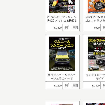
2024 Rd19 アメリカ＆
2024-2025 
Rd20 メキシコ＆Rd21
ゴルフクラブ 
ブラジルGP号
ログ
¥1,400
¥900
F1速報（エフワンソクホ
ウ）
GOLF TODAY
価格：1,400円
ゥデイ）レッス
発売日：2024.11.09
価格：900円
スペインGPからの“10連
発売日：2024.11.
敗脱出”フェルスタッペン
5人のギア賢人が
が４連覇に王手
2024年BEST3は
歴代ジムニー＆ジムニ
ランドクルー
ーシエラのすべて
ガイド
¥1,200
¥1,300
ニューモデル速報 歴代シ
自動車誌MOOK
リーズ
価格：1,300円
価格：1,200円
発売日：2024.11.
発売日：2024.11.05
力強く美しい世