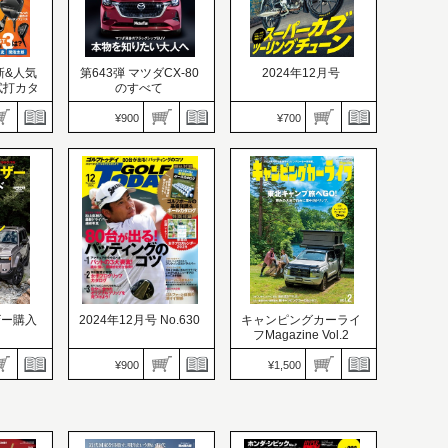
最新&人気
第643弾 マツダCX-80
2024年12月号
試打カタ
のすべて
¥900
¥700
（ゴルフト
モトチャンプ
ンブック
ニューモデル速報 すべて
価格：700円
シリーズ
発売日：2024.11.06
09
価格：900円
ビギナー必見！ 快適レシ
選ぶ
発売日：2024.11.08
ピ満載です！ スーパーカ
？
本物を知りたい大人へ
ブツーリングチューン
ザー購入
2024年12月号 No.630
キャンピングカーライ
フMagazine Vol.2
¥900
¥1,500
GOLF TODAY（ゴルフト
自動車誌MOOK
ゥデイ）
価格：1,500円
価格：900円
発売日：2024.10.31
05
発売日：2024.11.05
東北キャンプ旅へGO！
界に誇る
80台が出る！ パッティン
恵みの大地で自由に車中