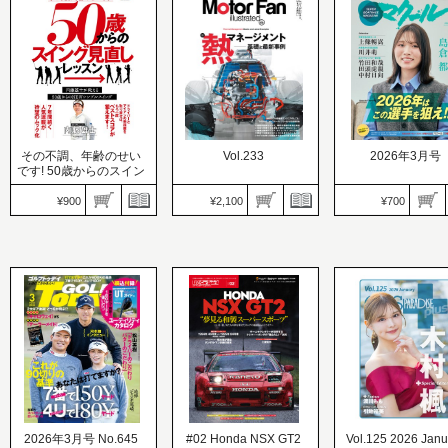
発売日：2026.02.24
価格：1,700円
ス）
「好き」に囲まれた、ア
発売日：2026.01.06
価格：900円
ウトドアラバーのおしゃ
DRIVE without
発売日：2026.02.19
れなマイルーム。
QUESTION
アルミボディS30
その不調、年齢のせい
Vol.233
2026年3月号
です! 50歳からのスイン
グ見直しLESSON
GOLF TODAY（ゴルフト
Motor Fan illustrated（モ
¥900
¥2,100
¥700
ゥデイ）レッスンブック
ーターファンイラストレ
価格：900円
ーテッド）
発売日：2026.02.17
価格：2,100円
マクール
ドライバーとアイアンの
発売日：2026.02.14
価格：700円
飛距離を取り戻せば、も
電動化が進むにつれて格
発売日：2026.02.10
う一度ベストスコアが狙
段に難易度が高まってい
2026年はこの選手を
えます!
る熱の管理を考察
え!!
2026年3月号 No.645
#02 Honda NSX GT2
Vol.125 2026 Janu