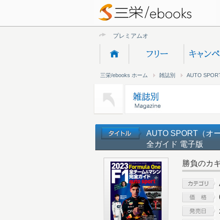
プレミアムオンライン
三栄/ebooks ホーム
雑誌別
AUTO SP
AUTO SPORT（
全ガイド 電子版
勝負のカギ