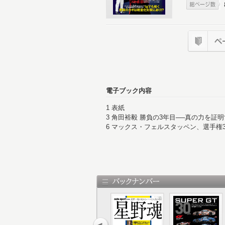
電子ブック内容
1 表紙
3 角田裕毅 勝負の3年目──真の力を
6 マックス・フェルスタッペン、選手権
門対決も!?
8 今季も大本命のNo.1パワーユニット─
強！
10 2023年F1はこの6点に注目！
16 技術レギュレーションから見る20
カー規定』2年目の戦い
20 開幕直前バーレーンテスト総論
23 目次
24 2023 Formula 1 TEAM ＆ MACHINE 
26 Oracle Red Bull Racing