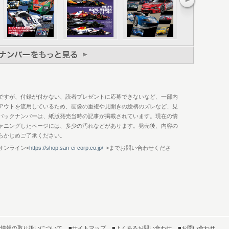
One Team
rmula One Team
F1 GRAND PRIX CIRCUIT GUIDE 2023
ですが、付録が付かない、読者プレゼントに応募できないなど、一部内
アウトを流用しているため、画像の重複や見開きの絵柄のズレなど、見
バックナンバーは、紙版発売当時の記事が掲載されています。現在の情
ャニングしたページには、多少の汚れなどがあります。発売後、内容の
らかじめご了承ください。
オンライン<
https://shop.san-ei-corp.co.jp/
>までお問い合わせくださ
人情報の取り扱いについて
■サイトマップ
■よくあるお問い合わせ
■お問い合わせ