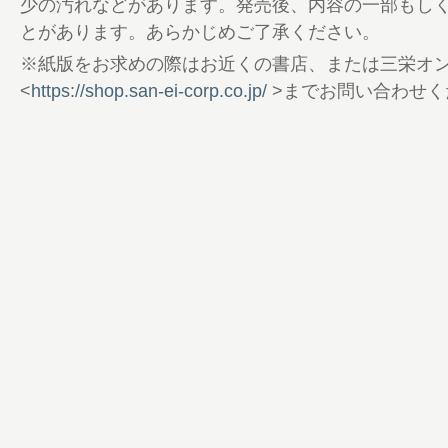
少の汚れなどがあります。発売後、内容の一部もし
74 SHOT in the PADDOCK
とがあります。あらかじめご了承ください。
76 ANOTHER D WORLD
※紙版をお求めの際はお近くの書店、または三栄オ
78 闘輪 BATTLE WHEEL
<
https://shop.san-ei-corp.co.jp/
>までお問い合わせく
80 ドリバ市場