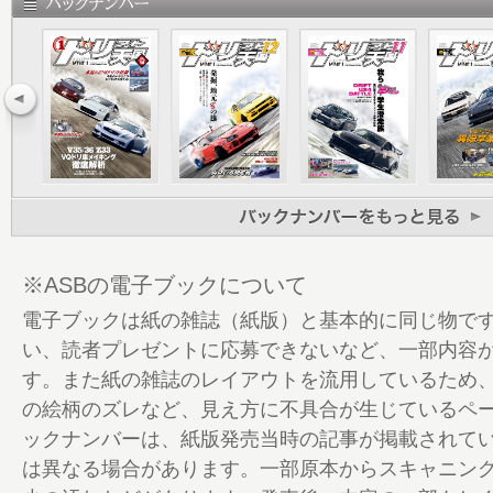
31 突撃！ 異国滑劇事情 フォーミュラD U
ーチ
32 注目バトル＆マシンチェック
38 パドックエリアのカーショー見聞録
43 フルカウンター倶楽部
46 東西サーキット獲れたてニュース「サ
48 ウイナーズサークル
50 走行会スケジュール
54 全国フリー走行ガイド
57 INFORMATION
※ASBの電子ブックについて
58 編集後記
電子ブックは紙の雑誌（紙版）と基本的に同じ物で
59 D STATION
い、読者プレゼントに応募できないなど、一部内容
64 みん走【ぶんまわし走in日光】
す。また紙の雑誌のレイアウトを流用しているため
66 D1 EXPRESS
の絵柄のズレなど、見え方に不具合が生じているペ
68 フォーミュラD通信
ックナンバーは、紙版発売当時の記事が掲載されて
71 自腹でパーツインプレ！ あいうぉんち
は異なる場合があります。一部原本からスキャニン
72 想定外ましーんず