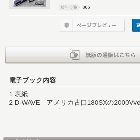
86p
電子ブック内容
1 表紙
2 D-WAVE アメリカ古口180SXの2000Vve
4 D-WAVE エビスサーキット南コースが
6 D-WAVE ドリフト侍、いまの心境を語
9 目次
10 ガチ度120％ 究極エンジョイ走行会仕