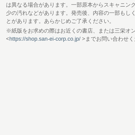
148 本間良二のOne Size Fits All
は異なる場合があります。一部原本からスキャニン
152 編集後記／奥付
少の汚れなどがあります。発売後、内容の一部もし
154 A Beautiful Day
とがあります。あらかじめご了承ください。
156 POOR BOYS TIMES
※紙版をお求めの際はお近くの書店、または三栄オ
<
https://shop.san-ei-corp.co.jp/
>までお問い合わせく