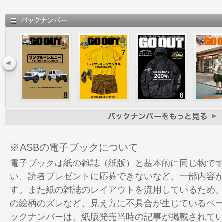
68 冬のシューズ2023
96 GO CROSSTREK
99 GO OUT Choice
120 GOOUT CAMP 冬 告知
121 GO OUT CAMP vol.19 Report PART 1
124 PART 2
130 GO OUTの通販
134 GO OUT Livin’
138 GO OUTの家
139 Information ＆ Present
140 GRIP SWANY BOOK 告知
※ASBの電子ブックについて
141 Shop List
電子ブックは紙の雑誌（紙版）と基本的に同じ物で
142 MFL 告知
い、読者プレゼントに応募できないなど、一部内容
143 定期購読キャンペーンのお知らせ
す。また紙の雑誌のレイアウトを流用しているため
144 釣り部
の絵柄のズレなど、見え方に不具合が生じているペ
146 Lookin’ Back on Trail
ックナンバーは、紙版発売当時の記事が掲載されて