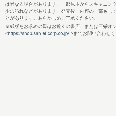
136 GO OUT Livin’
は異なる場合があります。一部原本からスキャニン
140 GO OUTの家
少の汚れなどがあります。発売後、内容の一部もし
141 Information ＆ Present
とがあります。あらかじめご了承ください。
142 GO OUT CAMP GEAR BOOK Vol.10 
※紙版をお求めの際はお近くの書店、または三栄オ
143 Shop List
<
https://shop.san-ei-corp.co.jp/
>までお問い合わせく
144 釣り部
146 GO OUT MOTORCYCLE CLUB
148 GO OUT GARAGE（PART 1） キ
見。
152 GO OUT GARAGE（PART 2） MITSUBI
154 Lookin’ Back on Trail
156 本間良二のOne Size Fits All
158 編集後記／奥付
160 A Beautiful Day
162 POOR BOYS TIMES