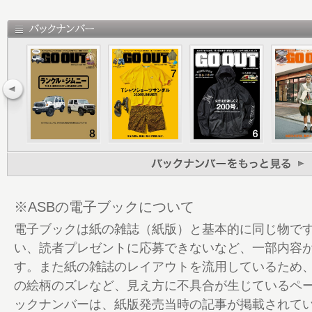
30 CAMP大好き！ なアナタのための、
＆ギア。
32 PART 1 キャンプ最高！ なSTYLE拝見
JAMBOREE 2024
44 PART 2 CAMP WEAR SELECTION
58 PART 3 NEW CAMPING GEAR 2024
74 PART 4 機能もルックスも満足な、
クト。
86 GO OUT ONLINE 春のコラボフェス
100 GO CROSSTREK
103 GO OUT Choice
※ASBの電子ブックについて
118 BRAND PICK UP bal
電子ブックは紙の雑誌（紙版）と基本的に同じ物で
124 GO OUT JAMBOREE 2024 Report
い、読者プレゼントに応募できないなど、一部内容
130 GO OUT CAMP DOSHI 2024 Report
す。また紙の雑誌のレイアウトを流用しているため
132 GO OUT CAMP 猪苗代 vol.10 告知
の絵柄のズレなど、見え方に不具合が生じているペ
134 春のマガジンフェスタ2024 告知
ックナンバーは、紙版発売当時の記事が掲載されて