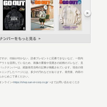
告知
ですが、付録が付かない、読者プレゼントに応募できないなど、一部内
アウトを流用しているため、画像の重複や見開きの絵柄のズレなど、見
バックナンバーは、紙版発売当時の記事が掲載されています。現在の情
ャニングしたページには、多少の汚れなどがあります。発売後、内容の
らかじめご了承ください。
オンライン<
https://shop.san-ei-corp.co.jp/
>までお問い合わせくださ