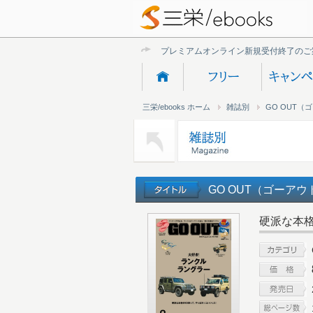
プレミアムオンライン新規受付終了のご
三栄/ebooks ホーム
雑誌別
GO OUT（
GO OUT（ゴーアウト）
硬派な本