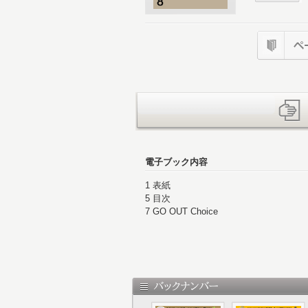
電子ブック内容
1 表紙
5 目次
7 GO OUT Choice
16 GO OUT ONLINE Special Collaborati
18 BESSの家
24 アンダー1万円の愛用品。
34 アンダー1万円良品カタログ。
46 THE SUMMER EYEWEAR
58 高機能“夏”アイテム。
72 大好き！ ランクル ラングラー