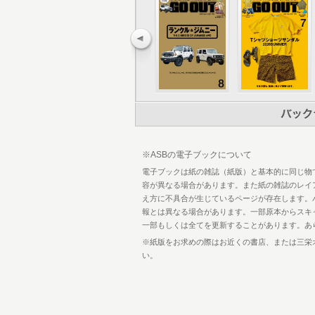
102 GO CROSSTREK
105 GO OUT Choice
114 BRAND PICK UP WPL JAPAN
120 GO OUT CAMP 猪苗代 vol.10 告知
122 THE CAMP STYLE
132 GO OUT CAMP vol.20 告知
134 GO OUTの通販
142 GO OUT Livin’
146 GO OUTの家
147 Information ＆ Present
148 THE CAMP STYLE BOOK Vol.22 
※ASBの電子ブックについて
149 Shop List
150 釣り部
電子ブックは紙の雑誌（紙版）と基本的に同じ物
152 GO OUT MOTORCYCLE CLUB
容が異なる場合があります。また紙の雑誌のレイ
154 Lookin’ Back on Trail
え方に不具合が生じているページが存在します。
156 本間良二のOne Size Fits All
報とは異なる場合があります。一部原本からスキ
158 編集後記／奥付
一部もしくは全てを更新することがあります。あ
160 A Beautiful Day
※紙版をお求めの際はお近くの書店、または三栄
162 POOR BOYS TIMES
い。