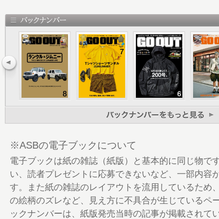
28 凝縮、コンパクト。 その1 コンパク
見。
44 その2 ニッポンのコンパクト車。K
ぶ！
56 その3 ULTRA COMPACT
70 GO OUT JIMNY CLUB PART 1 
の、スタイルサンプル。
76 PART 2 ジブン好みに楽しむ!! “カス
82 PART 3 編集部のジムニーも、遂に
83 GO OUTの家
88 GO OUT ONLINE 春のコラボフェス
※ASBの電子ブックについて
105 GO OUT Choice
電子ブックは紙の雑誌（紙版）と基本的に同じ物で
112 BRAND PICK UP halo commodity
い、読者プレゼントに応募できないなど、一部内容
118 GO OUT JAMBOREE 2025 Report
す。また紙の雑誌のレイアウトを流用しているため
124 GO OUT CAMP 猪苗代 vol.11 告知
の絵柄のズレなど、見え方に不具合が生じているペ
126 THE CAMP STYLE 春のおしゃれ
ックナンバーは、紙版発売当時の記事が掲載されて