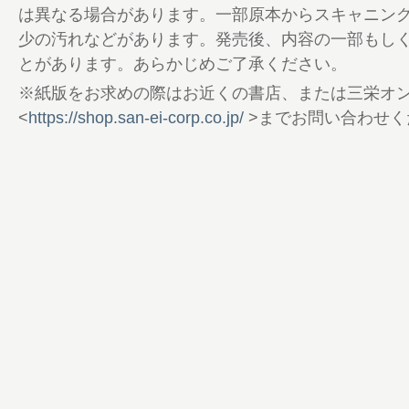
@GO OUT JAMBOREE 2025
は異なる場合があります。一部原本からスキャニン
134 GO OUT CAMP DOSHI 2025 Report
少の汚れなどがあります。発売後、内容の一部もし
136 春の豪華プレゼントキャンペーン開催!
とがあります。あらかじめご了承ください。
137 Information
※紙版をお求めの際はお近くの書店、または三栄オ
138 定期購読キャンペーンのお知らせ
<
https://shop.san-ei-corp.co.jp/
>までお問い合わせく
139 Shop List
140 釣り部
142 GO OUT MOTORCYCLE CLUB
144 GO OUT GARAGE キャンパーたち
OUT JAMBOREE 2025
150 Lookin’ Back on Trail
152 本間良二のOne Size Fits All
154 編集後記／奥付
156 Boss Talk:
158 A Beautiful Day
160 Running People