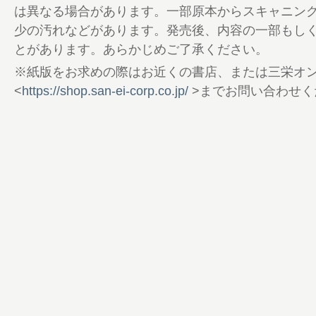
104 「車」編 PART 5 今だからこそ狙い
は異なる場合があります。一部原本からスキャニン
中古車セレクション。
少の汚れなどがあります。発売後、内容の一部もし
110 GO OUT JIMNY CLUB
とがあります。あらかじめご了承ください。
115 GO OUT Choice
※紙版をお求めの際はお近くの書店、または三栄オ
120 BRAND PICK UP TANNUKI
<
https://shop.san-ei-corp.co.jp/
>までお問い合わせく
126 TOKYO OUTDOOR SHOW 2025 Repor
130 GO OUT CAMP vol.21 告知
134 GO OUTの通販
140 GO OUT Livin’ Vol.19 告知
141 GO OUTの家
142 GO OUT WEB 毎日更新中！
143 Information ＆ Present
144 定期購読キャンペーンのお知らせ
145 Shop List
146 釣り部
148 GO OUT MOTORCYCLE CLUB
150 Lookin’ Back on Trail