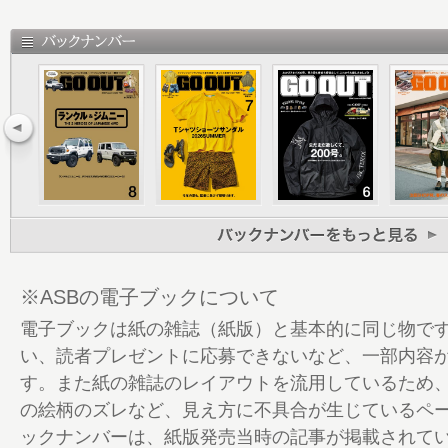
22 おしゃれアウトドアな、スタイルサンプ
OUTDOOR SHOW 2025
32 Feel The Cool 2025高温対策必須
ためのギアたち。
44 家と車。 暮らしの拠点、お出かけの相
わりスタイル。
46 「家」編 住環境も、ジブンらしくこ
STYLE拝見
62 「車」編 PART 1 機能も、個性も、
「クルマ」STYLE
76 「車」編 PART 2 車×アウトドア最前線
※ASBの電子ブックについて
OUTDOOR SHOW 2025
電子ブックは紙の雑誌（紙版）と基本的に同じ物で
88 「車」編 PART 3 アウトドアカス
い、読者プレゼントに応募できないなど、一部内容
車完成!!
す。また紙の雑誌のレイアウトを流用しているため
98 「車」編 PART 4 一目惚れで乗ってO
の絵柄のズレなど、見え方に不具合が生じているペ
イブリッド。
ックナンバーは、紙版発売当時の記事が掲載されて