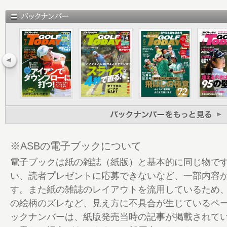
10 TEE UP 全米オープンチャンピオン
約するまでの3カ月
13 Get in the hole!! Travis Mathew
14 一流プロのドライバーマネどころ Vol.6
18 佐藤信人の名コースの味わい方 ボナリ
19 GO OUT CAMP 猪苗代 vol.12 告知
20 最新！ “令和版ドロー”の打ち方教えます
30 昭和のドローで飛距離を取り戻そう！
38 注目の若手プロから教わる苦手克服 第一
てパー、悪くてもボギーで上がる“寄せワン
戦
※ASBの電子ブックについて
46 復刻堂 告知
電子ブックは紙の雑誌（紙版）と基本的に同じ物で
47 今季好調のプロがやっているエイムポ
い、読者プレゼントに応募できないなど、一部内容
心者でもできるエイムポイントレッスン
す。また紙の雑誌のレイアウトを流用しているため
52 青木瀬令奈のFW＆UT打ちこなしテク 第
の絵柄のズレなど、見え方に不具合が生じているペ
54 三觜喜一の狙った距離を外さない！ア
ックナンバーは、紙版発売当時の記事が掲載されて