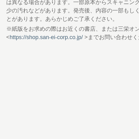
式
は異なる場合があります。一部原本からスキャニン
56 飯島茜がコーチ シニア世代のためのゴ
少の汚れなどがあります。発売後、内容の一部もし
Vol.10
とがあります。あらかじめご了承ください。
60 GOLFサプリ 告知
※紙版をお求めの際はお近くの書店、または三栄オ
61 綴込付録 ドライバー“カチャカチャ”マ
<
https://shop.san-ei-corp.co.jp/
>までお問い合わせく
77 ゴルファーズキングダム
78 売れ筋流行NOW
79 ゴルフトゥデイ・インフォメーション
80 今月のポイントゲッターを探せ
82 ゴルフトゥデイ ニュースアベニュー
83 世界の杉ちゃんが語る 今月の一打 Vol.9
84 商品開発はドラマ!!! 第66回 キャロウェイ
86 気になるギア オデッセイ S2S TRI-HOT
88 QPさんが解説! 勝ち組みギアに学ぶセ
91 奥山ゆうしの苦手＆トラブル克服Q＆A Vol
92 清永教授からの挑戦状 Vol.31
94 80台でラウンドするためのゴルフ学 Season