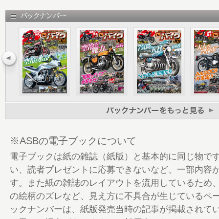
18 東京 小川ファミリーバイク人生
22 新しい形を常に提案してくれる!! PMC
26 ゼロハンRZ50にTZR250エンジンを搭
28 カスタムシーンを沸かせたあのブランド 
プロ
32 TAJIMA ENGINEERING CB1100R(
を、再び現代に 最新マシンに迫る俊敏な
35 旧車ライフを思い切り楽しむチーム「√
41 おれの街のバイク自慢
46 プライベーター百物語
52 みんなの愛車、チーム大募集!!!
※ASBの電子ブックについて
54 目次
電子ブックは紙の雑誌（紙版）と基本的に同じ物で
55 BIG HON本舗のバイク探訪
い、読者プレゼントに応募できないなど、一部内容
59 G-ワークスバイク工作室
す。また紙の雑誌のレイアウトを流用しているため
63 ザ☆チバラギFXミーティング
の絵柄のズレなど、見え方に不具合が生じているペ
67 埼玉県小鹿野町バイクツーリングガイド
ックナンバーは、紙版発売当時の記事が掲載されて