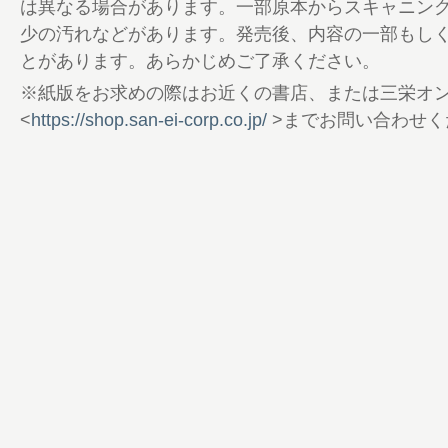
71 GAG＆ミニレプリカMEETING
は異なる場合があります。一部原本からスキャニン
75 KAWASAKIマッハの魅力を伝える伝道
少の汚れなどがあります。発売後、内容の一部もし
ト トラブル続出で根本的にやりなおし！
とがあります。あらかじめご了承ください。
79 境界線 ──Border rine── 谷中乱歩
※紙版をお求めの際はお近くの書店、または三栄オ
95 隙の無い作り。KAWASAKI Z750F
<
https://shop.san-ei-corp.co.jp/
>までお問い合わせく
98 広島発KAWASAKI Z750RS 2台
102 ショップオーナー、カスタムを語る
106 RZの教祖がRZとRZRを同時レストア
110 走り続けるオレのバイク道!!
116 気分で仕様変更を繰り返す Z400FX 
119 バイクをいじるための便利ツール
122 イレブン刀 フルレストア
124 80-90RR伝説
128 プロフェッショナルが使う内燃機屋さん
ロッドとベアリング
132 原点回帰？ 再原付2スト AR80
136 スズキ偏愛 スズキングのGAG最速計