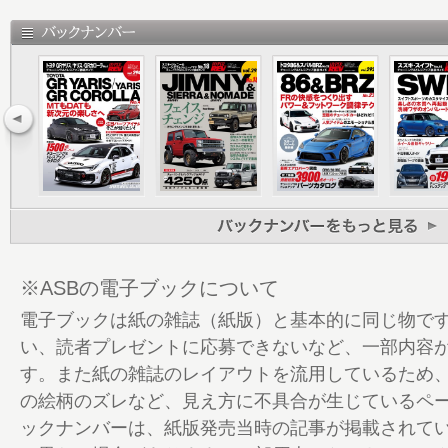
23 注目デモカー Driving CHECK!
30 CIVIC TYPE R TUNING TOPICS●A 
雲
32 FL5チューニング1年間の進化を探る●KANSA
35 HyperRev Extreme Style
50 HYPER REV SELECTION 注目アイテ
60 頼れるお店を探そう！『全国ショップ
68 Driving Impression HONDA CIVIC TYPE
Package
72 奥付
74 高性能と美しさの共演 SPORTS WHEEL 
※ASBの電子ブックについて
84 収録パーツ1800点オーバー Tuning ＆ Cust
電子ブックは紙の雑誌（紙版）と基本的に同じ物で
Catalog
い、読者プレゼントに応募できないなど、一部内容
す。また紙の雑誌のレイアウトを流用しているため
の絵柄のズレなど、見え方に不具合が生じているペ
ックナンバーは、紙版発売当時の記事が掲載されて