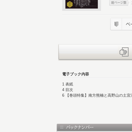
電子ブック内容
1 表紙
4 目次
6 【巻頭特集】南方熊楠と高野山の土宜
14 高野山 武将たちが求めた安息の地
16 【巻頭言】今も昔も多くの人々や魂
19 第一章・平安─鎌倉時代 開基から武
20 空海の生涯にみる 高野山成立と弘
22 嵯峨天皇の庇護を受け紀州の霊山
24 空海入定し その存在は永遠となる