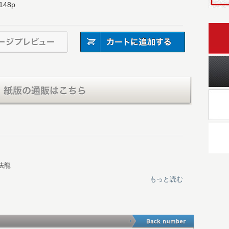
148p
法龍
もっと読む
が集う 高野山への誘い
士の入山
法大師伝説の誕生
に伽藍を建立