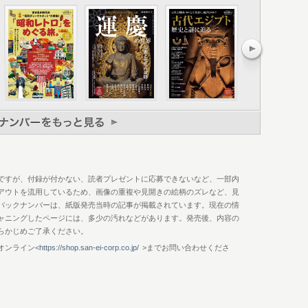
術の数々
大塔を再建した
の寺院と宝塔
壱 藤原道長・足利義満・平敦盛・熊谷直実
境内・奥之院
塔と戦国武将の真の姿
に隠棲しようとした
、位牌が納められたと伝わる
信長の紀州攻めを受け あわや全山が戦場に
た高野山
市たちの菩提寺
ですが、付録が付かない、読者プレゼントに応募できないなど、一部内
 秀吉の紀州攻めと青巌寺の建立
アウトを流用しているため、画像の重複や見開きの絵柄のズレなど、見
執
バックナンバーは、紙版発売当時の記事が掲載されています。現在の情
ャニングしたページには、多少の汚れなどがあります。発売後、内容の
弐 北条早雲・明智光秀・柴田勝家・黒田官兵衛・筒井順慶
らかじめご了承ください。
山
オンライン<
https://shop.san-ei-corp.co.jp/
>までお問い合わせくださ
祀られる 徳川家康 三河の豪族から興り戦乱の世に終止符を
に建立された霊廟
子が残る
く保護、歴代藩主も眠る