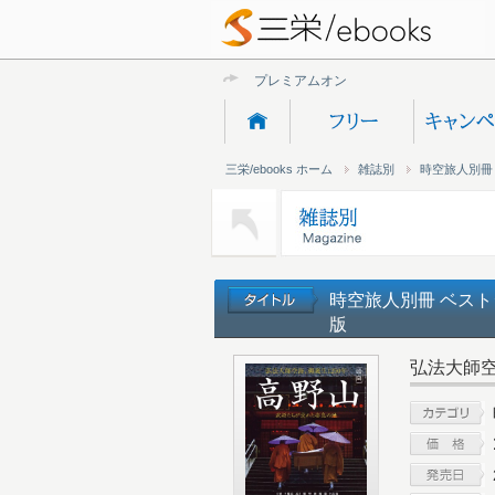
プレミアムオンライン新
三栄/ebooks ホーム
雑誌別
時空旅人別冊
時空旅人別冊 ベスト
版
弘法大師空