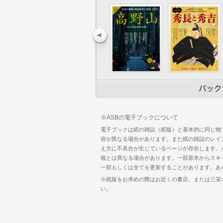
28 高野山霊宝館で観る 豊麗な仏教美
30 貴族から武士へ 源平時代と高野山
31 平清盛 弘法大師の化身と会い根本
32 北条政子 源頼朝の妻が建てた現存
34 【高野山ゆかりの人物事典】其の
36 古地図と古写真で訪ねる 高野山 
41 第二章・戦国時代 戦乱の中の高野山
42 【寄稿】調査から探る 高野山の石
46 武将たちが信仰せし霊峰
47 上杉謙信・景勝 世を捨て、高野山
48 武田信玄・勝頼 その死から3年後
50 装化した聖地 覇王・信長と対峙 
※ASBの電子ブックについて
52 信長に焼かれた比叡山 辛くも免れ
54 忘れ去られていた信長の墓 妹・お
電子ブックは紙の雑誌（紙版）と基本的に同じ物
56 天下人・秀吉が聖地に刻みし足跡
容が異なる場合があります。また紙の雑誌のレイ
58 高野山を舞台にした豊臣親子の確
え方に不具合が生じているページが存在します。
60 奥之院に眠る豊臣一族の魂
報とは異なる場合があります。一部原本からスキ
61 【高野山ゆかりの人物事典】其の
一部もしくは全てを更新することがあります。あ
65 第三章・江戸時代 徳川政権下の高野
※紙版をお求めの際はお近くの書店、または三栄
66 江戸の泰平を築いた徳川家の人々も
い。
打つ
68 徳川秀忠・家光 家光により高野山
70 徳川家霊台 絢爛豪華な須弥壇と厨
72 紀州と尾張の徳川家 高野山を手厚