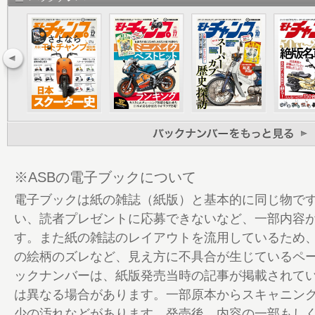
47 つれづれカブ暮らしときどきアドレス
48 あなたの知らない保険の世界
49 タカハシゴーのRide a GO! GO!
50 元ホンダの名物番頭コラム「広報人生
51 西新宿六丁目バイク駆け込み寺
53 賀曽利隆のクレイジージャーニー
54 ドクター井辺の4MINI講座
56 TOPICS【バイク王があの宮ヶ瀬を変え
58 ササキタカシの三度の飯よりMotoGP
※ASBの電子ブックについて
60 懐かしバイク列伝 【一人乗り原付二種
電子ブックは紙の雑誌（紙版）と基本的に同じ物で
64 リトルカブ サンデーリフレッシュ
い、読者プレゼントに応募できないなど、一部内容
68 ちゃんぷステージ
す。また紙の雑誌のレイアウトを流用しているため
70 社会派シリーズ！
の絵柄のズレなど、見え方に不具合が生じているペ
72 これってどうなの？
ックナンバーは、紙版発売当時の記事が掲載されて
74 TOPICS【警視庁の安全運転講習に潜入
は異なる場合があります。一部原本からスキャニン
76 マルチニュースネットワーク
少の汚れなどがあります。発売後、内容の一部もし