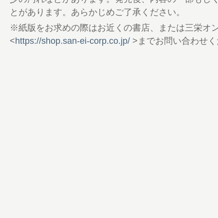
78 編集後記
とがあります。あらかじめご了承ください。
80 【注目企画】帰ってきた！ チャンプ族
84 新型ゴリラ捕獲!?
※紙版をお求めの際はお近くの書店、または三栄オ
88 月刊Scooterchamp
<
https://shop.san-ei-corp.co.jp/
>までお問い合わせく
102 ニューモデル先取り試乗【ホンダ・
12】
104 サンタの勝手にレコメンド
105 PlayBack 90S原付【スズキ・アドレス
108 青春型録【ホンダ・バイト】編
110 アジバイ迎賓館【QJ MOTOR・SRV25
112 近藤スパ太郎の電動バイクグルーヴ
114 TOPICS【バイク王がご当地ヒーロー
116 NEWMONOピックアップ【B+COM／A
118 NEWMONO インフォメーション
120 読者プレゼント
122 特別付録Part.1 2026原付名車カレンダ
154 裏表紙