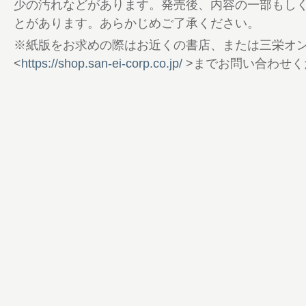
82 SG回収率ファンド2024
少の汚れなどがあります。発売後、内容の一部もし
83 なでしこフリーランキング
とがあります。あらかじめご了承ください。
84 月間フリーランキング
※紙版をお求めの際はお近くの書店、または三栄オ
86 好調選手をどう狙う？
<
https://shop.san-ei-corp.co.jp/
>までお問い合わせく
88 ひまひまデータOFFLINE
90 手作りの秘密基地“シゲランド”潜入録
94 定松勇樹ファン感謝の集いレポート
95 GI・GIIレース展望
99 艇言
100 ロングラントトカルチョ
102 マクールタイムマシン
104 ボートレース開運占い
106 スタート事故一覧
107 24場 出場予定選手
115 マクール探偵局
118 Sachika（芦村幸香）とわいわいトー
124 ＃マクールブロマイド買ったよーの声