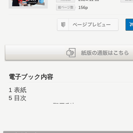
156p
電子ブック内容
1 表紙
5 目次
7 Top of Venus 野田彩加
13 Special Interview 寺田 祥
19 Special Feature ぶちかませ ヤマグチ
29 西山貴浩 「笑利」への道