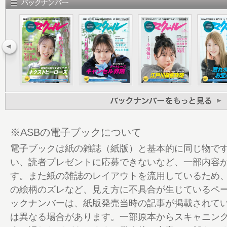
31 永島知洋の旅打ちでー！ エンジョイ！
33 シマレナ社長の一流企業への道
35 アイチてください愛知支部
36 女子レーサーカレンダー発売
37 マクールトピックス
43 シン・ジジー放談
46 全国24場 競艇場月報
58 月間万舟Freak
59 Macour spot light 今、狙える選
口）
※ASBの電子ブックについて
63 チャレンジカップ（下関）展望
電子ブックは紙の雑誌（紙版）と基本的に同じ物で
68 レディースチャレンジカップ（下関）
い、読者プレゼントに応募できないなど、一部内容
70 マクール厳選 下関観光ガイド
す。また紙の雑誌のレイアウトを流用しているため
72 師弟の絆─佐々木裕美・福山恵里奈─
の絵柄のズレなど、見え方に不具合が生じているペ
76 ボートレーサーズ・ホットライン
ックナンバーは、紙版発売当時の記事が掲載されて
80 全国BTS探訪─朝来─
は異なる場合があります。一部原本からスキャニン