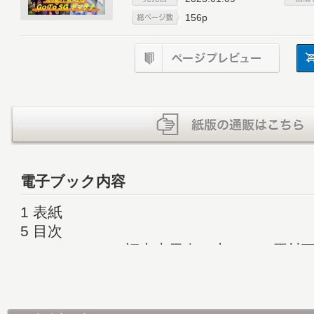
156p
電子ブック内容
1 表紙
5 目次
7 Top of Venus 福山恵里奈（山口）・原
15 Special Interview 海野康志郎（山
23 Special Feature Go To SG ヤマグチ
33 西山貴浩 「笑利」への道