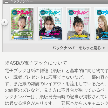
35 電撃引退 魚谷智之
37 マクールトピックス
43 Macour spot light 今、狙える選
口）
46 BBCトーナメント（常滑）展望
51 艇言
52 師弟の絆─向井美鈴・野田彩加─
58 シマレナ社長の一流企業への道
59 永島知洋の旅打ちでー！エンジョイ！
61 シン・ジジー放談
※ASBの電子ブックについて
65 なでしこフリーランキング
電子ブックは紙の雑誌（紙版）と基本的に同じ物で
66 月間フリーランキング
い、読者プレゼントに応募できないなど、一部内容
68 好調選手をどう狙う？
す。また紙の雑誌のレイアウトを流用しているため
71 ひまひまデータOFFLINE
の絵柄のズレなど、見え方に不具合が生じているペ
74 24場DATA LABORATORY
ックナンバーは、紙版発売当時の記事が掲載されて
81 2024年 10大ニュース
は異なる場合があります。一部原本からスキャニン