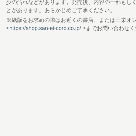
84 ポンコツ会トークショーin平和島
少の汚れなどがあります。発売後、内容の一部もし
85 アイチてください愛知支部
とがあります。あらかじめご了承ください。
87 マクール探偵局
※紙版をお求めの際はお近くの書店、または三栄オ
90 ボートレーサーズ・ホットライン
<
https://shop.san-ei-corp.co.jp/
>までお問い合わせく
92 全国BTS探訪─洲本─
94 マクールタイムマシン
96 GI・GIIレース展望
98 2025年 地区選展望
102 全国優勝戦結果
104 スタート事故一覧
105 スピードクイーンメモリアル（浜名湖
106 24場出場予定＆展望
115 読者プレゼント
116 ロングラントトカルチョ
118 Nanase（ななせ結衣）とわいわいト
122 マクールブロマイド
123 ボート日々是好日