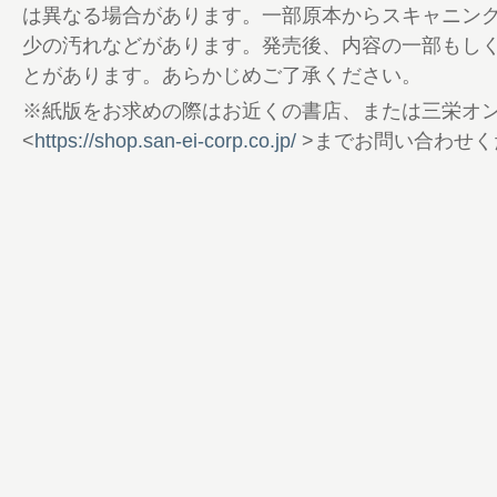
術 脱化石燃料とハイブリッド化でICEは
は異なる場合があります。一部原本からスキャニン
だ
少の汚れなどがあります。発売後、内容の一部もし
30 New Car Report｜ホンダSuper-O
とがあります。あらかじめご了承ください。
トタイプ試乗記 Funを追求したコンパクト
※紙版をお求めの際はお近くの書店、または三栄オ
34 図解特集 回る部品のテクノロジー
<
https://shop.san-ei-corp.co.jp/
>までお問い合わせく
36 基礎解説編 ［全体のルール］「滑ら
めの回転部品に必須のルール
38 ［エンジン内部の回転系部品］「回
が命
40 ［エンジンから先の駆動系］路面反
け止める
42 ［精度の高い回転部品を造る］人手
早く安価に
44 ［モーターを支えるベアリング技術
景で起きていること
48 最新事例編 ［NTNが進める開発体
入］AIを活用して設計をさらに効率化