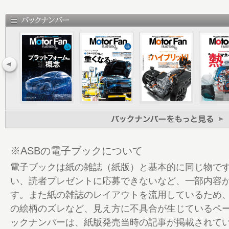
6 CAR STYLING 2025 Vol.2 告知
7 MF-eye｜日産が新たな長期ビジョンを
モビリティに知能を授ける
8 福野礼一郎 スポーツカー論2 告知
9 MF-eye｜神戸製鋼とマツダが共同開発
「田中亀久人賞」を受賞
10 TOKYO OUTDOOR SHOW 2026 告知
11 MF-eye｜BEVだからこそ魅せられる
ラE、新型マシン“GEN4”を公開
12 短期連載｜マツダがS耐で鍛える技術 vol
据えハードの限界に挑んだ開発
※ASBの電子ブックについて
16 Event Report｜北京国際汽車展覧会
電子ブックは紙の雑誌（紙版）と基本的に同じ物で
を目指す
い、読者プレゼントに応募できないなど、一部内容
22 Special Report｜ウーブンシティだ
す。また紙の雑誌のレイアウトを流用しているため
市で磨かれる、インフラ協調型の自動運転
の絵柄のズレなど、見え方に不具合が生じているペ
26 Exclusive Interview｜ESPが考
ックナンバーは、紙版発売当時の記事が掲載されて