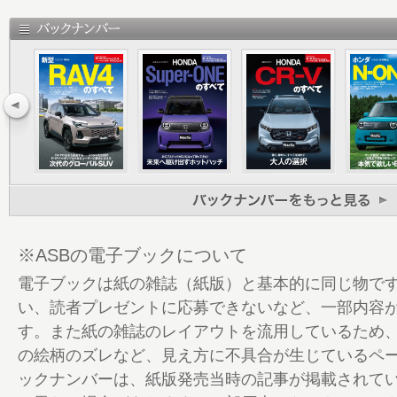
18 ジムニーシリーズ＆フロンクス比較検証
22 開発ストーリー
26 デザインインタビュー
34 ライバル比較試乗
42 使い勝手徹底チェック
48 メカニズム詳密解説
56 アクセサリー＆ドレスアップパーツガ
58 バイヤーズガイド
62 読者プレゼント＆近刊案内
82 縮刷カタログ
※ASBの電子ブックについて
電子ブックは紙の雑誌（紙版）と基本的に同じ物で
い、読者プレゼントに応募できないなど、一部内容
す。また紙の雑誌のレイアウトを流用しているため
の絵柄のズレなど、見え方に不具合が生じているペ
ックナンバーは、紙版発売当時の記事が掲載されて