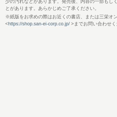
少の汚れなどがあります。発売後、内容の一部もし
110 IT’S NO RULE 1992 PEUGEOT 205
とがあります。あらかじめご了承ください。
112 東京オートサロン2025 告知
※紙版をお求めの際はお近くの書店、または三栄オ
114 BOOK Information
<
https://shop.san-ei-corp.co.jp/
>までお問い合わせく
115 エンターテインメント トピックス
118 男の隠れ家 PREMIUM
119 Focus on Tradition
120 インフォメーション
123 読者プレゼント／アンケートのお願い
124 ほろ酔い編集・田村巴のちょっと一杯
126 隠れ家通信／編集部だより
128 男の逸品／奥付
130 裏表紙
131 綴じ込み付録 最後のピアノ ソロコンサート
Sakamoto | Opus