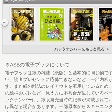
20 Special Interview 1 高谷史郎 （
ト）
22 坂本龍一と音のある空間
24 第一章 坂本龍一の音楽と時代
52 Special Essay 鈴木正文（編集者）
54 坂本龍一と本のある空間 坂本図書とは
56 あの頃、新宿で 新宿ゴールデン街／1
ム新宿
70 坂本龍一と民族音楽 小泉文夫記念資料室
72 第二章 坂本龍一と日本 東北ユースオ
※ASBの電子ブックについて
78 坂本さんが愛した果物＆野菜
電子ブックは紙の雑誌（紙版）と基本的に同じ物で
80 イタリア料理ドゥエマーニ
い、読者プレゼントに応募できないなど、一部内容
84 坂本龍一の素顔を訪ねて
す。また紙の雑誌のレイアウトを流用しているため
92 教授が愛した和菓子
の絵柄のズレなど、見え方に不具合が生じているペ
96 坂本龍一さん、思い出の宿にて あさ
ックナンバーは、紙版発売当時の記事が掲載されて
寺温泉］
は異なる場合があります。一部原本からスキャニン
101 福井県の魅力を再発見！ 鯖街道を巡る