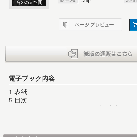
138p
電子ブック内容
1 表紙
5 目次
6 Person of the month Vol.261 松重 豊（
9 バイきんぐ 西村のオレのキャンプ道
10 ［巻頭特集］展覧会「坂本龍一｜音を視
都現代美術館［東京都江東区］