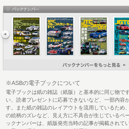
12 PORSCHE 935/77
16 PORSCHE 935/78“Moby Dick”
20 PORSCHE 935 K1
22 PORSCHE 935 K2
26 PORSCHE 935 K3
30 PORSCHE 935 K4
32 PORSCHE 935 Privater Variety
34 BMW 3.2CSL TURBO／BMW 3.5CSL
40 BMW 2002 TURBO
44 BMW 320i
54 BMW M1
※ASBの電子ブックについて
62 LANCIA STRATOS TURBO
電子ブックは紙の雑誌（紙版）と基本的に同じ物で
66 LANCIA BETA MONTECARLO TURBO
い、読者プレゼントに応募できないなど、一部内容
74 FORD ESCORT RS Mk.Ⅱ
す。また紙の雑誌のレイアウトを流用しているため
78 FORD CAPRI TURBO
の絵柄のズレなど、見え方に不具合が生じているペ
88 TOYOTA CELICA TURBO
ックナンバーは、紙版発売当時の記事が掲載されて