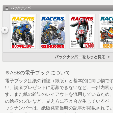
NSR250 知られざる車体の進化
10 1985-1991［NV1］試行と学習の結晶
24 1992-1997［NV2］強敵の前に苦闘
38 1998-2002［NV3］完成に丸3年かか
54 2001-2009［NJB］勝率5割となった
74 ECUコントロール デトネーションカウン
フトセッティング etc.
76 1985-2002 NSR250 車体諸元
80 Disappeared or Still Alive ? 25
ルアーム / プロアーム / ピボットレスフレ
ロリンク etc.
※ASBの電子ブックについて
88 Leasing Factory Bikes “SWS”がW
電子ブックは紙の雑誌（紙版）と基本的に同じ物で
96 1985-2009 NSR250 / RS250RW 
い、読者プレゼントに応募できないなど、一部内容
98 Next Issue
す。また紙の雑誌のレイアウトを流用しているため
99 Ending Story
の絵柄のズレなど、見え方に不具合が生じているペ
ックナンバーは、紙版発売当時の記事が掲載されて