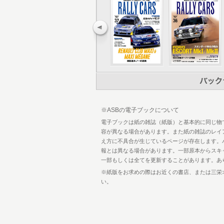
68 糸口は見えていたか？ シャシーエ
72 その自然吸気エンジンに優位性はあっ
74 コラム 追想のメトロ1 セナが駆った6
76 インタビュー：マルコム・ウィルソ
82 6R4最多勝ドライバー、ディディエ
88 ハリ・トイボネンがドライブした、
92 錆びない宝 英国に刻まれた忘れ難き
100 ブリーン家を象徴する1台との再会
106 コラム 追想のメトロ2 “レイトンハ
108 WRCフォトグラファーラインハ
111 MG Metro 6R4 Results Ency
※ASBの電子ブックについて
114 読者プレゼント／奥付
電子ブックは紙の雑誌（紙版）と基本的に同じ物
容が異なる場合があります。また紙の雑誌のレイ
え方に不具合が生じているページが存在します。
報とは異なる場合があります。一部原本からスキ
一部もしくは全てを更新することがあります。あ
※紙版をお求めの際はお近くの書店、または三栄
い。