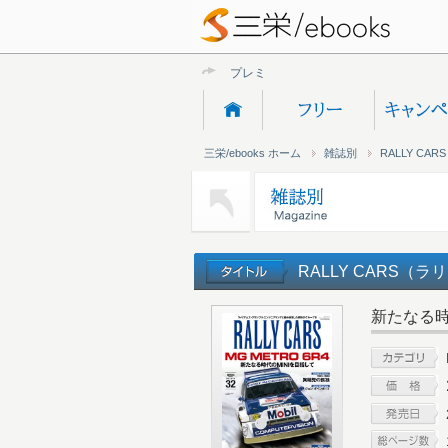
プレミアムオン
三栄/ebooks ホーム
雑誌別
RALLY C
RALLY CARS（ラリ
新たなる時