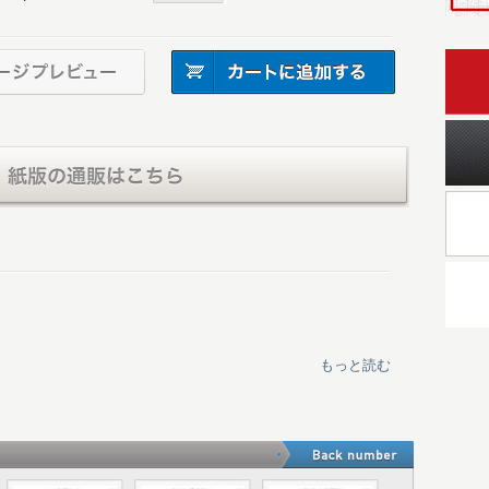
もっと読む
ターの毀誉褒貶
983-1986］異端児の孤独
兵なれど 紆余と曲折を経てたどりついた答え
量NAエンジン搭載グループBの成り立ち
スポーツ界の叡智が集結したプロジェクト
］ジョン・ダベンポート