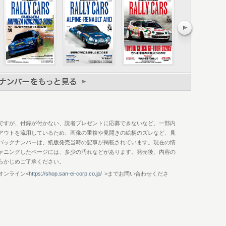
ンジニアが残したテクニカルノート
たのか 再考：V64V
R4
ン マルコムの選択
・オリオール 私が愛した、6R4。
白いメトロ6R4 兄のあと推しで得た、ワークスカー
記憶
 ラリー人生の起点、そして活力
ウス”を纏った6R4
ルト・クライン 走らせて楽しむ、グループBラリーカー
clopedia 1985-1986 イラストで見る、MGメトロ6R4全記録。
ですが、付録が付かない、読者プレゼントに応募できないなど、一部内
アウトを流用しているため、画像の重複や見開きの絵柄のズレなど、見
バックナンバーは、紙版発売当時の記事が掲載されています。現在の情
ャニングしたページには、多少の汚れなどがあります。発売後、内容の
らかじめご了承ください。
オンライン<
https://shop.san-ei-corp.co.jp/
>までお問い合わせくださ