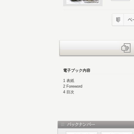
電子ブック内容
1 表紙
2 Foreword
4 目次
6 描いた夢と、その続き
8 羽化すれど登仙は遠く リトルモンス
14 ［PLAYBACK the Rally Scene 1
42 RALLY CARS GALLERY 小
50 ターボなんて不要 個性的な大排気
52 英国魂の残照 イギリス・モーター
60 ［Interview with Key Person