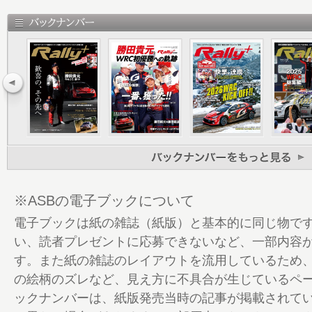
14 Takamoto Katsuta 前哨戦で魅せ
20 7勝5敗でもトヨタが劣勢 逆転マニ
王座獲得には2023年の再現が必要不可欠
26 サミ・パヤリ×マルティンス・セスクス
音 新進気鋭・将来が期待されるふたりのラ
32 FIA WORLD RALLY CHAMPIONSHIP 20
REPORT ROUND 7 POLAND
36 ROUND 8 LATVIA
40 ROUND 9 FINLAND
44 ROUND 10 GREECE
48 ROUND 11 CHILE
※ASBの電子ブックについて
52 ROUND 12 CENTRAL EUROPE
電子ブックは紙の雑誌（紙版）と基本的に同じ物で
56 2024 FIA WORLD RALLY CHAMPIONSH
い、読者プレゼントに応募できないなど、一部内容
57 バックナンバー
す。また紙の雑誌のレイアウトを流用しているため
58 けいこのホゲホゲ日記 フィンランド＆
の絵柄のズレなど、見え方に不具合が生じているペ
62 TOYOTA GAZOO Racing WRC Challeng
ックナンバーは、紙版発売当時の記事が掲載されて