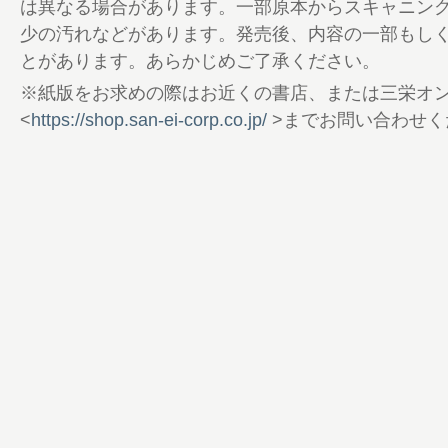
3rd Generation ラリー2で経験を蓄積
は異なる場合があります。一部原本からスキャニン
紀 後藤正太郎と松下拓未は、待望の実戦デ
少の汚れなどがあります。発売後、内容の一部もし
68 サンクペイント 告知
とがあります。あらかじめご了承ください。
69 WRCプロモーターの女性ドライバー育
※紙版をお求めの際はお近くの書店、または三栄オ
イナルキャンプに平川真子が選出
<
https://shop.san-ei-corp.co.jp/
>までお問い合わせく
70 “WRC”とともに疾走れ 限定モデルの
生
72 AMERICAN RALLY ASSOCIATION 
76 2024 Japanese Rally Championsh
時。 新井大輝、二度目の戴冠 その視線の先
82 TOYOTA GAZOO Racingの相互プ
オーストラリアのラリーに参戦
83 2024 JAPANESE RALLY CHAMPIONSHI
STANDINGS
84 TOYOTA GR Yaris Rally2 COCKPIT
ートへのいざない
88 XCRスプリントカップ北海道に続々登