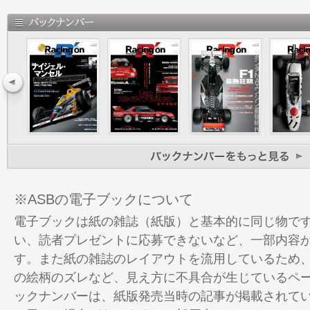
1989］隆盛と終焉は突然に
20 ［インタビュー］高原敬武
25 ［インタビュー］田中 弘
30 GC初心者講座 GCってどんなレース
34 全盛期1971-1974回想 Part1［マシ
乱
46 全盛期1971-1974回想 Part2［ド
クを駆け抜けたスターたち
54 「ザ・スター」生沢徹が歩んだ富士グ
ー”は生半可じゃ遊べない
60 富士GCについて回る「悲劇性」中野
※ASBの電子ブックについて
戸裕、佐藤文康、高橋徹……
電子ブックは紙の雑誌（紙版）と基本的に同じ物で
68 GCが生み、育て、拡大させたコンス
い、読者プレゼントに応募できないなど、一部内容
ーナー／チームの存在 富士GCの“功績”
す。また紙の雑誌のレイアウトを流用しているため
72 由良拓也が手がけた空力マシンたち 
の絵柄のズレなど、見え方に不具合が生じているペ
教えてくれた
ックナンバーは、紙版発売当時の記事が掲載されて