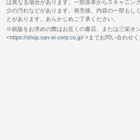
78 ［おわりに］偶然がいくつも重なる
は異なる場合があります。一部原本からスキャニン
る。
少の汚れなどがあります。発売後、内容の一部もし
79 auto sport web shop
とがあります。あらかじめご了承ください。
80 第2特集 高橋国光 いざ讃えん、生ける
※紙版をお求めの際はお近くの書店、または三栄オ
82 ［インタビュー］感謝にあふれる“神
<
https://shop.san-ei-corp.co.jp/
>までお問い合わせく
88 輝かしい記録と記憶に残るマシンたち
92 感謝と思い出を語る おめでとう、国
98 FILE.59 ROYCE RM-1 BMW
104 レーシングオン × エムエス・モデルズ
106 Looking Back リザルトに見る物語
108 Racing on Trend 新パワーワー
の“いま”
112 New Item Info. by Motorimoda 2021 Spr
113 読者プレゼント
114 次号予告／奥付