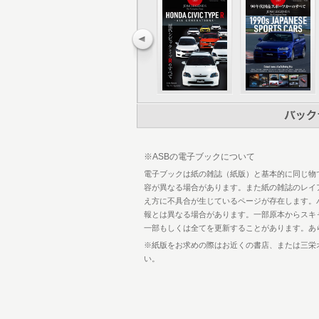
12 運転が上手くなると人生が楽しくな
14 上手な運転とは!?
17 目次
18 ドライビングセオリー編 格言01 
20 格言02 一の舵 二の舵 三の舵を意
22 格言03 曲がるための姿勢をつくる
24 格言04 走行ラインはどうでもいい!
26 格言05 ブレーキは残さない
28 格言06 タイヤの仕事人をマネージ
30 格言07 『急』のつく動作は『悪』
32 格言08 ドライビングポジションは
34 トレーニング編 格言09 たわみを取
※ASBの電子ブックについて
36 格言10 どれだけ早くからステア
電子ブックは紙の雑誌（紙版）と基本的に同じ物
38 格言11 タイヤと会話しよう
容が異なる場合があります。また紙の雑誌のレイ
40 格言12 リアタイヤのセンサーを磨
え方に不具合が生じているページが存在します。
42 サーキットテクニック編 格言13 
報とは異なる場合があります。一部原本からスキ
44 格言14 『ステアリングは切らな
一部もしくは全てを更新することがあります。あ
46 格言15 スローイン・ファストア
48 格言16 ウエットドライビングの極
※紙版をお求めの際はお近くの書店、または三栄
50 格言17 ウエットドライビングの
い。
52 格言18 スーパーラップを叩き出す
54 格言19 やっていい失敗 やっては
56 格言20 コーナリングに必要な ふ
58 格言21 奥がきつい複合コーナー