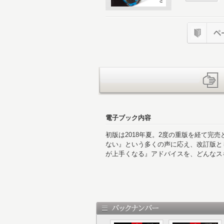
電子ブック内容
初版は2018年夏。2度の重版を経て完
ない』という多くの声に応え、改訂版と
が上手くなる』アドバイスを、どんなス
ラテク編は基本的に初版と同じですが、
などを更新しました。
1 表紙
2 GALLERY in SUPER GT 2024
6 GALLERY in GR86/BRZ Cup 2024
11 50代になってからのレーシングスピ