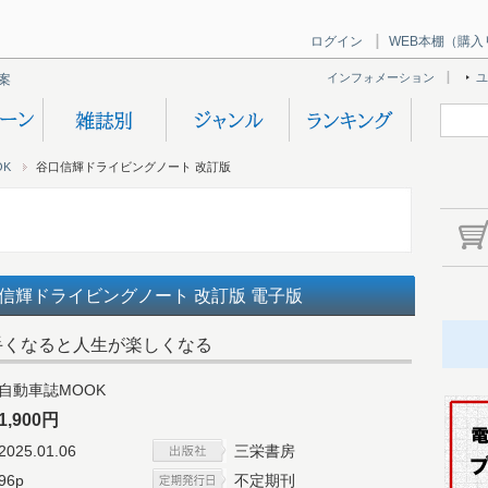
ログイン
WEB本棚（購入
インフォメーション
ユ
案内
OK
谷口信輝ドライビングノート 改訂版
口信輝ドライビングノート 改訂版 電子版
手くなると人生が楽しくなる
自動車誌MOOK
1,900円
2025.01.06
三栄書房
96p
不定期刊