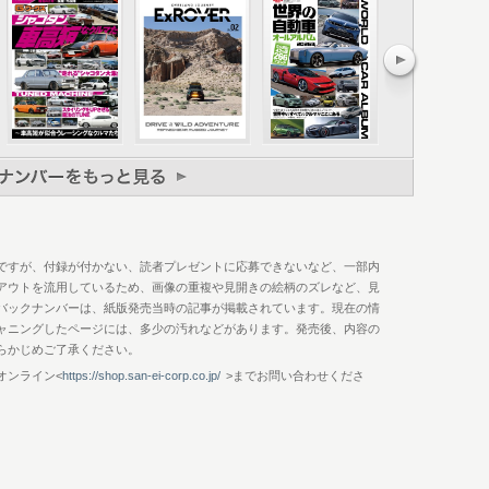
る
ながら運転はしない
識する
?
メントする
気にしない
る
リングを切れるか大会 ステアリングを戻さない大会
ですが、付録が付かない、読者プレゼントに応募できないなど、一部内
アウトを流用しているため、画像の重複や見開きの絵柄のズレなど、見
く
バックナンバーは、紙版発売当時の記事が掲載されています。現在の情
ゆっくり走って速くなる
ャニングしたページには、多少の汚れなどがあります。発売後、内容の
いほうがいい』のウソ
らかじめご了承ください。
ウトって知ってる？
意1 怖いことはしない
オンライン<
https://shop.san-ei-corp.co.jp/
>までお問い合わせくださ
極意2 『アウト・アウト・アウト』はもう古い？
方法
いけない失敗
たつの勇気
は差がつくポイント