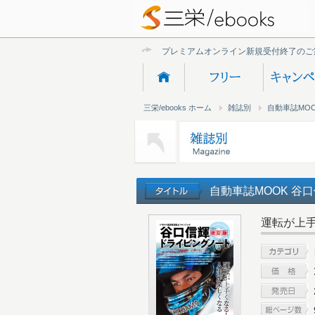
プレミアムオンライン新規受付終了のご
三栄/ebooks ホーム
雑誌別
自動車誌MO
自動車誌MOOK 谷
運転が上