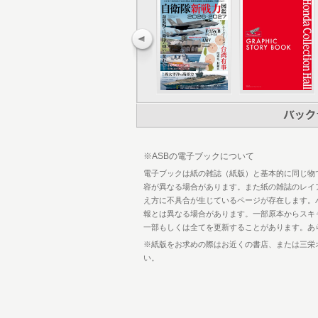
36 ［フォト・レポート］日米共同統合
演
40 ［防衛装備の最前線］高出力レーザ
走式対空レーザー
46 ［海上自衛隊の艦艇Shipof JMS
50 DD あさひ型、あきづき型、たかな
54 FFM もがみ型
56 DDH いずも型、ひゅうが型
58 SS たいげい型、そうりゅう型
60 LST おおすみ型
61 AOE ましゅう型
※ASBの電子ブックについて
62 ［NEWS Front Line］イー
66 ［フォト・レポート］日米印豪4カ
電子ブックは紙の雑誌（紙版）と基本的に同じ物
現を目指して！
容が異なる場合があります。また紙の雑誌のレイ
70 ［NEWS Front Line］無人
え方に不具合が生じているページが存在します。
76 ［陸上自衛隊の車両・火砲Vehicles/Ar
報とは異なる場合があります。一部原本からスキ
80 ［防衛装備の最前線］シン・センシャ
一部もしくは全てを更新することがあります。あ
82 機動展開車両 16式機動戦闘車、2
※紙版をお求めの際はお近くの書店、または三栄
察戦闘型
い。
88 装輪＆装軌車両 次期装輪装甲車パト
90 自走榴弾砲 19式装輪自走155mm榴
92 水陸両用車 AAV7
94 ［NEWS Front Line］陸上