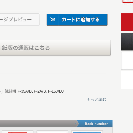
戦闘機 F-35A/B､F-2A/B､F-15J/DJ
狂した入間航空祭の舞台裏 ブルーインパルス密着レポート
もっと読む
戦闘支援無人機 戦闘機随伴無人機はゲーム・チェンジャーとな
戦群 宇宙空間で自衛隊は何を護るのか？