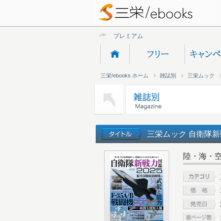
プレミアムオンライ
三栄/ebooks ホーム
雑誌別
三栄ムック
三栄ムック 自衛隊新戦
陸・海・