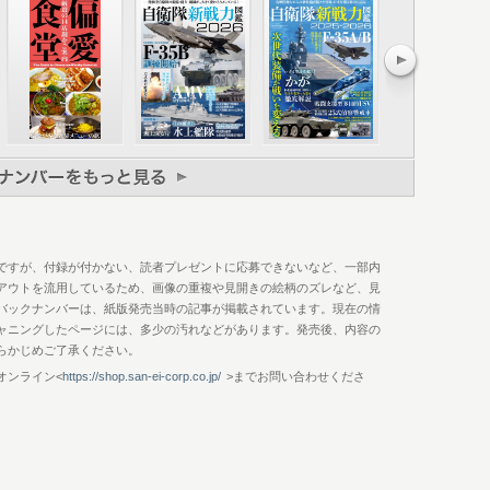
演習キーンソード25 最大級の統合訓練における日米戦闘機の共
ーシステム 対ドローンの切り札となるか!? 日本独自開発の自
DF］DDG まや型、あたご型、こんごう型
み型、むらさめ型
ジス・システム搭載艦 日本全土をカバーする巨大防空艦計画
国共同訓練 マラバール24「自由で開かれたインド太平洋」の実
ですが、付録が付かない、読者プレゼントに応募できないなど、一部内
アウトを流用しているため、画像の重複や見開きの絵柄のズレなど、見
アセット防衛能力 陸に、海に、空に、無人機が国を護る時代へ
バックナンバーは、紙版発売当時の記事が掲載されています。現在の情
tilleryof JGSDF］戦車10式戦車、90式戦車
ャニングしたページには、多少の汚れなどがあります。発売後、内容の
 高まるドローンの脅威に対して、10式戦車は変化する!?
らかじめご了承ください。
4式装輪装甲戦闘車、24式機動120mm迫撃砲、共通戦術装輪車偵
オンライン<
https://shop.san-ei-corp.co.jp/
>までお問い合わせくださ
リアAMV、96式装輪装甲車、89式戦闘装甲車
弾砲、99式自走155mm榴弾砲
自衛隊の新型輸送艦 島嶼防衛を支える輸送艦が続々と進水