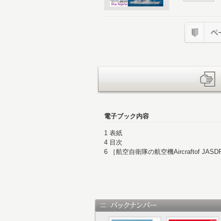
電子ブック内容
1 表紙
4 目次
6 ［航空自衛隊の航空機Aircraftof JASDF］
16 ［フォト・レポート］25万人が熱
24 空中給油機 KC-46A､KC-767
26 早期警戒管制機 E-767
28 輸送機 C-2
30 ［防衛装備の最前線］次期戦闘機＆
るのか？
34 ［NEWS Front Line］宇宙作