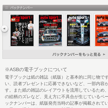
10 ［テクニカルトーク］森脇基恭×世良耕
ン」はあり得る
16 世界に挑む“ホンダのカタチ” ── 組織
20 2019 Formula 1 Aero Dynamics T
宿る哲学
26 ［独占スペシャルインタビュー］マッ
ッペン ── 攻撃も防御も常にMAX
30 ［チームメイトの速さ比べ］ THE対決
35 TOYOTA TS050 HYBRIDのすべて 告知
36 レッドブル・ホンダ最大の好敵手 シャ
── “彼”はバカなのか?
※ASBの電子ブックについて
40 F1 Round 15 シンガポールGP／Round
電子ブックは紙の雑誌（紙版）と基本的に同じ物で
不能の三つ巴 ほか
い、読者プレゼントに応募できないなど、一部内容
44 OTHER WRC日本ラウンド、開催決定 
す。また紙の雑誌のレイアウトを流用しているため
46 F1 DEEP NETWORK
の絵柄のズレなど、見え方に不具合が生じているペ
47 from Worldwide Pressroom
ックナンバーは、紙版発売当時の記事が掲載されて