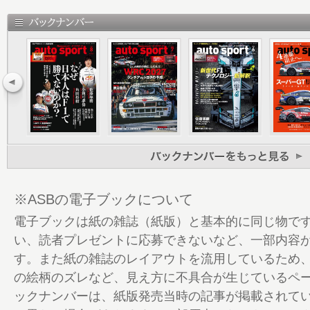
14 スーパーGT公式ガイドブック 2024-202
15 「TONE presents MH ヒルクライ
日常の邂逅。
17 目次
18 太田格之進 米IMSA GTPへ構え充分 MADE
力。
23 GTカー大全集 JGTC／SUPER GT 1994-
24 ［F1］水面下で激化する2026年に向け
PU大戦
28 HRCトラックサイド・ゼネラルマネー
PUマネジメントの極意「命運のファイア
※ASBの電子ブックについて
33 オートスポーツ創刊60周年 すべての
電子ブックは紙の雑誌（紙版）と基本的に同じ物で
う。
い、読者プレゼントに応募できないなど、一部内容
34 特集 WRC RALLY JAPAN 2024 Photo 
す。また紙の雑誌のレイアウトを流用しているため
ナビゲーション。
の絵柄のズレなど、見え方に不具合が生じているペ
42 Interview with Takamoto KATSUTA “O
ックナンバーは、紙版発売当時の記事が掲載されて