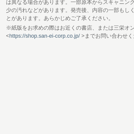
り越えて。
は異なる場合があります。一部原本からスキャニン
48 WRC 2024 Driver Champion Thierry N
少の汚れなどがあります。発売後、内容の一部もし
びの腰砕け。“無冠の帝王”という重圧から
とがあります。あらかじめご了承ください。
52 WRC2 新井大輝──“シャアザク”に勝
※紙版をお求めの際はお近くの書店、または三栄オ
ァビアR5でクラス3位
<
https://shop.san-ei-corp.co.jp/
>までお問い合わせく
54 バラエティレポート もう、国民的休
56 WRC 2025 Teams ＆ Drivers Take Dou
57 東京オートサロン2025 告知
58 スーパーフォーミュラタイムズ
62 ABEMAモータースポーツアンバサダー 
さんインタビュー“すずか”が導く必然
64 2024 SUPER FJ 日本一決定戦 Rev
68 Race Report│岡本大地が苦節9年の
70 Formula Beat 2024 F-Be CHAMPIONS
NEWS Vol.5
72 TOYO TIRES ── 思いどおりになら
74 2024 TOYOTA GAZOO Racing GR86/BR