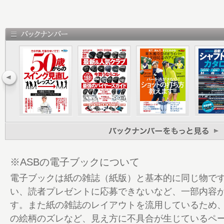
51 PART3 クラブが効率よく使えるように
ング マスター練習法
60 PART4 トッププロに学ぶ スイング
76 PART5 正しく構えてミスを撲滅！ミ
す！
90 EXTRA PART 対談 マツモト・タスク VS
3Dで日本のゴルフ指導は変わる！
96 GOLF TODAYレッスンブック バッ
※ASBの電子ブックについて
電子ブックは紙の雑誌（紙版）と基本的に同じ物で
い、読者プレゼントに応募できないなど、一部内容
す。また紙の雑誌のレイアウトを流用しているため
の絵柄のズレなど、見え方に不具合が生じているペ