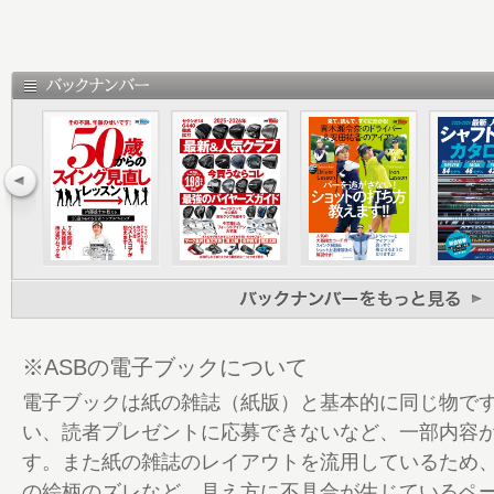
ャフト事情
8 シャフト選びの第一歩は手元の硬さ シ
の“イ”
10 メーカーインタビュー コレがわが社
フト こんな人にオススメ！
24 最新シャフト トレンド分析
25 本書の見方、使い方
27 最新＆人気 全157モデル ドライバー
66モデル
51 アイアンシャフトカタログ 52モデル
69 FW・UTシャフトカタログ 39モデル
83 NEWシャフトにピッタリの1本を選びた
本グリップカタログ
※ASBの電子ブックについて
94 バックナンバー
電子ブックは紙の雑誌（紙版）と基本的に同じ物で
い、読者プレゼントに応募できないなど、一部内容
す。また紙の雑誌のレイアウトを流用しているため
の絵柄のズレなど、見え方に不具合が生じているペ