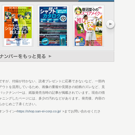
くらい大事 最新＆人気グリップカタログ
キーポイント
ですが、付録が付かない、読者プレゼントに応募できないなど、一部内
アウトを流用しているため、画像の重複や見開きの絵柄のズレなど、見
バックナンバーは、紙版発売当時の記事が掲載されています。現在の情
ャニングしたページには、多少の汚れなどがあります。発売後、内容の
らかじめご了承ください。
オンライン<
https://shop.san-ei-corp.co.jp/
>までお問い合わせくださ