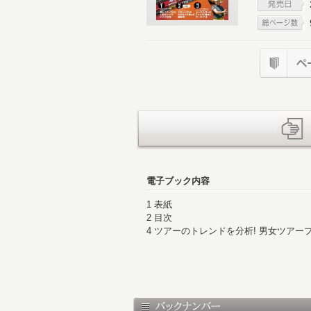
電子ブック内容
1 表紙
2 目次
4 ツアーのトレンドを分析! 男女ツアー
10 メーカーインタビュー コレがわが
24 最新シャフト トレンド分析
25 本書の見方、使い方
27 最新＆人気 全154モデル ドライバ
51 アイアンシャフトカタログ 52モデ
69 FW・UTカタログ 36モデル