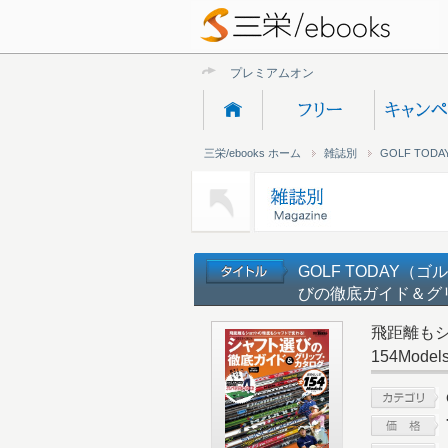
プレミアムオンライン新
三栄/ebooks ホーム
雑誌別
GOLF TO
GOLF TODAY（
びの徹底ガイド＆グ
飛距離も
154Model