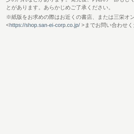
70 コンドルと工部大学校
とがあります。あらかじめご了承ください。
74 エンデ＆ベックマンと「官庁集中計画
※紙版をお求めの際はお近くの書店、または三栄オ
78 「日本近代建築の父」辰野金吾
<
https://shop.san-ei-corp.co.jp/
>までお問い合わせく
80 宮内省に務めた片山東熊
82 曾禰達蔵と中條精一郎
84 佐立七次郎
85 妻木頼黄
86 なまこ壁と鏝絵の里をめぐる 長八と伊
93 4年ぶりの再開館でパワーアップ！ 江
102 旅する歴史遺産 CHIJMES
104 時空旅人別冊 大人が読みたい エリ
みつ 告知
105 定期購読キャンペーンのお知らせ
106 厳選グッズ通販 時空旅人SELECT SHO
113 大河ドラマ「豊臣兄弟！」
114 お江戸は今日も