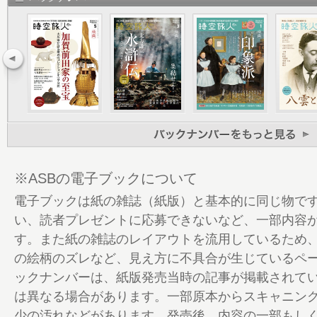
22 「洋館」開催！ 展覧会特別対談 藤森照
博物館館長・建築家）×米山 勇（東京都江戸
史研究室研究員・建築史家）
26 日本洋館建築史
28 東京建築散歩1 洋館建築の最高到達点 
東宮御所）
38 東京建築散歩2 明治の姿に復元されたコ
号館美術館（三菱一号館）
44 東京建築散歩3 多くの旅人が行き交う辰
京駅（旧中央停車場）
※ASBの電子ブックについて
48 東京建築散歩4 金融の中心を守る重厚な
電子ブックは紙の雑誌（紙版）と基本的に同じ物で
本店本館
い、読者プレゼントに応募できないなど、一部内容
54 Column コンドル建築を周遊しよう
す。また紙の雑誌のレイアウトを流用しているため
56 明治アーキテクトヒストリー 清水喜
の絵柄のズレなど、見え方に不具合が生じているペ
62 立石清重と開智学校
ックナンバーは、紙版発売当時の記事が掲載されて
64 ウォートルスと「銀座煉瓦街」
は異なる場合があります。一部原本からスキャニン
68 ブリジェンスと「新橋駅」・「横浜駅
少の汚れなどがあります。発売後、内容の一部もし