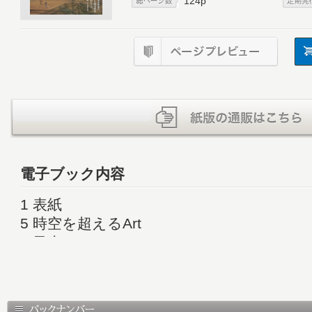
124p
電子ブック内容
1 表紙
5 時空を超えるArt
6 目次
8 ［巻頭特集］その時、日本建築史の大変
東京博物館リニューアル記念 特別展「洋館
戦」