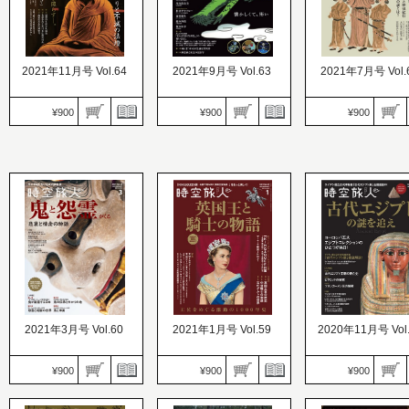
2021年11月号 Vol.64
2021年9月号 Vol.63
2021年7月号 Vol.
¥900
¥900
¥900
時空旅人
時空旅人
価格：900円
時空旅人
価格：900円
発売日：2021.07.26
価格：900円
発売日：2021.09.24
伝説のアニメ『まんが日
発売日：2021.05.26
最澄の祈りと不滅の法燈
本昔ばなし』傑作怪談
聖徳太子と古代飛鳥
2021年3月号 Vol.60
2021年1月号 Vol.59
2020年11月号 Vol
¥900
¥900
¥900
時空旅人