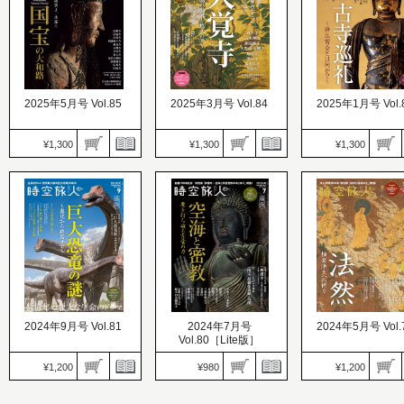
2025年5月号 Vol.85
2025年3月号 Vol.84
2025年1月号 Vol.
¥1,300
¥1,300
¥1,300
時空旅人
時空旅人
時空旅人
価格：1,300円
価格：1,300円
価格：1,300円
発売日：2025.03.26
発売日：2025.01.24
発売日：2024.11.26
東洋の微笑よ、永遠に 超
南北朝の歴史舞台となっ
神仏習合ゆかりの奈
国宝の大和路
た名刹を巡る
聖地を巡る旅へ
2024年9月号 Vol.81
2024年7月号
2024年5月号 Vol.
Vol.80［Lite版］
¥1,200
¥980
¥1,200
時空旅人
時空旅人