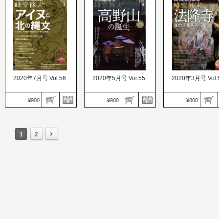
価格：900円
時空旅人
時空旅人
発売日：2021.01.26
価格：900円
価格：900円
鬼と怨霊 悲哀と情念の物
発売日：2020.11.26
発売日：2020.09.26
語
英国王と騎士の物語
古代エジプトの謎を
2020年7月号 Vol.56
2020年5月号 Vol.55
2020年3月号 Vol.
¥900
¥900
¥800
時空旅人
時空旅人
価格：900円
時空旅人
価格：900円
発売日：2020.03.26
価格：800円
1
2
発売日：2020.05.26
高野山の誕生 弘法大師空
発売日：2020.01.24
アイヌと北の縄文
海が見守る霊峰への旅
法隆寺 遥かなる旅路