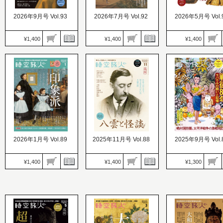
2026年9月号 Vol.93
2026年7月号 Vol.92
2026年5月号 Vol.
¥1,400
¥1,400
¥1,400
時空旅人
時空旅人
価格：1,400円
価格：1,400円
時空旅人
発売日：2026.07.24
発売日：2026.05.26
価格：1,400円
光の画家フェルメール そ
西洋の夢と、日本の美が
発売日：2026.03.26
の瞳に、魅せられて
生んだ建築物語
加賀前田家の至宝
2026年1月号 Vol.89
2025年11月号 Vol.88
2025年9月号 Vol.
¥1,400
¥1,400
¥1,300
時空旅人
時空旅人
時空旅人
価格：1,300円
価格：1,400円
価格：1,400円
発売日：2025.07.26
発売日：2025.11.26
発売日：2025.09.26
戦後80年 ラバウル
印象派 光と名画が誘う、
小泉八雲とセツ、異文化
と記憶 絶対国防圏、
オルセー美術館の旅
をつないだ夫婦の絆
洋戦争の激戦地とは