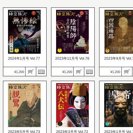
時空旅人
価格：980円
価格：1,200円
価格：1,200円
発売日：2024.05.24
発売日：2024.03.26
発売日：2024.07.26
空海と密教 魔を打ち破る
末法の世に生まれた
巨大恐竜の謎
言霊の力
き教え 法然
2024年1月号 Vol.77
2023年11月号 Vol.76
2023年9月号 Vol.
¥1,200
¥1,200
¥1,200
時空旅人
時空旅人
時空旅人
価格：1,200円
価格：1,200円
価格：1,200円
発売日：2023.11.25
発売日：2023.09.26
発売日：2023.07.26
激動の幕末、絵師・月岡
失われたいにしえの時を
四国遍路 ─弘法大師
芳年に宿る狂気
求めて
よ、永遠に─
2023年5月号 Vol.73
2023年3月号 Vol.72
2023年1月号 Vol.