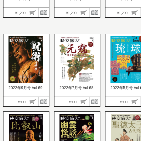
¥1,200
¥1,200
¥1,200
時空旅人
時空旅人
時空旅人
価格：1,200円
価格：1,200円
価格：1,200円
発売日：2023.03.25
発売日：2023.01.26
発売日：2022.11.26
混迷の時代に、親鸞の声
千葉県誕生150年！『南
始皇帝、項羽と劉邦
を。 親鸞 こころの旅路
総里見八犬伝』が今蘇る
ストエンペラー溥儀
2022年9月号 Vol.69
2022年7月号 Vol.68
2022年5月号 Vol.
¥900
¥900
¥900
時空旅人
時空旅人
時空旅人
価格：900円
価格：900円
価格：900円
発売日：2022.03.26
発売日：2022.07.26
発売日：2022.05.26
琉球 遙かなる王国 
“呪い”ではない“祈り”とし
鎌倉殿から北条氏へ、日
復帰50年！東アジア
ての呪術の真実
本史上最大の危機
けた王国史