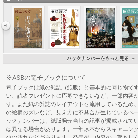
18 安倍氏嫡流・土御門家の隠れ里を訪ね
陽頭 土御門家とは何者だったのか？
22 令和五年八月朔日 陰陽道伝統行事「
祷行儀」
26 名田庄納田終（福井県おおい町）
34 第一章 暦の歴史 太陰太陽暦とは？
36 暦を読み解くキーワード
40 ［縄文時代─弥生時代］自然暦とは何
44 ［古墳時代］古代暦と中国の宇宙観と
46 ［飛鳥時代］元嘉暦とは？
※ASBの電子ブックについて
48 ［文武天皇元年（697）］儀鳳暦と律
電子ブックは紙の雑誌（紙版）と基本的に同じ物で
50 ［天平宝字八年（764）］大衍暦と遣
い、読者プレゼントに応募できないなど、一部内容
52 ［天安二年（858）］五紀暦と改暦へ
す。また紙の雑誌のレイアウトを流用しているため
54 ［貞観四年（862）］宣明暦と暦博士
の絵柄のズレなど、見え方に不具合が生じているペ
56 京都府 安倍晴明─平安京の闇を往く─
ックナンバーは、紙版発売当時の記事が掲載されて
64 五方山熊野神社
は異なる場合があります。一部原本からスキャニン
66 第二章 江戸の改暦
少の汚れなどがあります。発売後、内容の一部もし