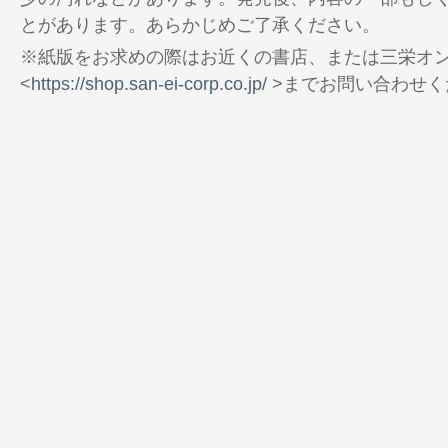
74 Column 万年自鳴鐘
とがあります。あらかじめご了承ください。
76 国立歴史民俗博物館
※紙版をお求めの際はお近くの書店、または三栄オ
84 最後の暦師─暦を配ってきた者たちと
<
https://shop.san-ei-corp.co.jp/
>までお問い合わせく
89 第三章 自然暦と縄文の世界
90 白神山地 岳岱自然観察教育林【秋田県
96 Column アイヌの暦
98 三内丸山遺跡【青森県青森市】
104 縄文人と日時計の謎 大湯環状列石【
伊勢堂岱遺跡【秋田県北秋田市】
108 語り継がれなかった徳川近代
112 英雄好みの粋な老舗
114 男の隠れ家PREMIUM
116 厳選グッズ通販 時空旅人SELECT SHO
122 時空旅人 告知
124 大河ドラマ「どうする家康」最新情報
126 Culture Topic