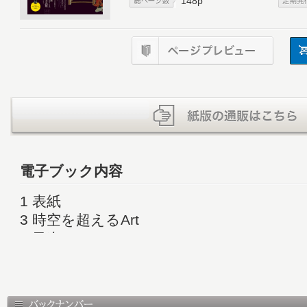
148p
電子ブック内容
1 表紙
3 時空を超えるArt
5 目次
6 幻想月紀行
10 国立歴史民俗博物館 企画展示「陰陽師
ない、まじない、こよみをつくる─」