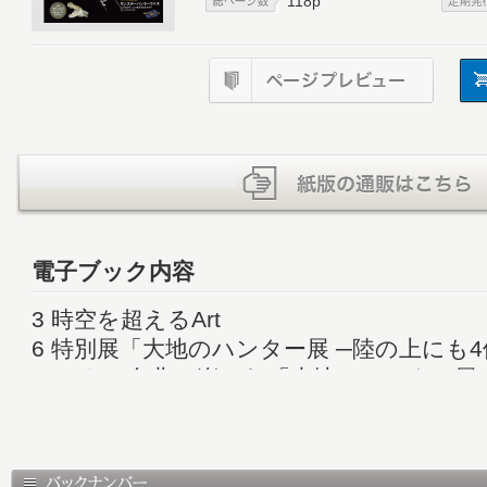
118p
電子ブック内容
3 時空を超えるArt
6 特別展「大地のハンター展 ─陸の上にも
ロックの名曲で楽しむ「大地のハンター展
14 “狩猟体験”に新風が巻き起こる！「モ
イズ」〈寄稿〉なぜ人はゲームに魅了され
20 今こそ野生の本能を解き放て 狩猟（ハ