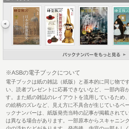
23 第一章 狩猟の文化史
24 〈寄稿〉狩猟採集民とは何か？
30 Society1.0 狩猟社会 ─人類誕生─
始めたのか？
36 Society2.0 農耕社会 ─紀元前1万3
と一粒の麦が生んだパン作り
40 Society3.0 工業社会 ─18世紀末─
猟と植民地主義がもたらしたものとは？
44 サンドヒルの牡鹿
48 Society4.0 情報社会 ─20世紀後半
※ASBの電子ブックについて
の共存への模索
電子ブックは紙の雑誌（紙版）と基本的に同じ物で
50 Society5.0 新たな社会 ─21世紀前
い、読者プレゼントに応募できないなど、一部内容
と社会の深化とは？
す。また紙の雑誌のレイアウトを流用しているため
52 〈寄稿〉北の大地からマンモスはな
の絵柄のズレなど、見え方に不具合が生じているペ
57 第二章 日本の狩猟史と食文化
ックナンバーは、紙版発売当時の記事が掲載されて
58 〈寄稿〉マタギ ─心の奥に秘めた思い
は異なる場合があります。一部原本からスキャニン
62 縄文時代 貝塚からわかる狩猟文化の
少の汚れなどがあります。発売後、内容の一部もし