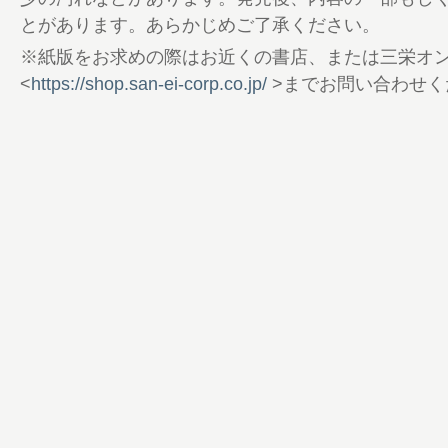
66 弥生─平安時代 魏志倭人伝の記述と
とがあります。あらかじめご了承ください。
70 鎌倉─安土桃山時代 頼朝の巻狩が象
※紙版をお求めの際はお近くの書店、または三栄オ
と食とは？
<
https://shop.san-ei-corp.co.jp/
>までお問い合わせく
72 江戸時代 江戸期の食と生類憐れみの
74 江戸─明治時代 文明開化と狩猟法の
化
76 飛鳥時代─現代 養蜂を通じて知る狩
方
79 第三章 北極圏に生きる
80 〈寄稿〉最北の捕鯨民 イヌピアット
84 北海道立北方民族博物館に聞く 北方
と生活とは？
86 〈寄稿〉狩猟犬と人の歩み ─縄文から
90 語り継がれなかった 徳川近代
94 続 誰も知らない江戸の奇才
98 英雄好みの粋な老舗