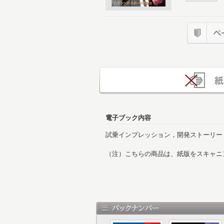
電子ブック内容
試乗インプレッション，開発ストーリー
（注）こちらの商品は、紙版をスキャニ
用しております。また、ページによって
じめご了承ください。
表紙
オレ流オープン・スポーツの走り
目次
MR2からMR-Sへ