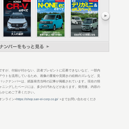
ッション
Sの狙いを訊く
ー
ション
用するのか？
ですが、付録が付かない、読者プレゼントに応募できないなど、一部内
アウトを流用しているため、画像の重複や見開きの絵柄のズレなど、見
バックナンバーは、紙版発売当時の記事が掲載されています。現在の情
ャニングしたページには、多少の汚れなどがあります。発売後、内容の
らかじめご了承ください。
オンライン<
https://shop.san-ei-corp.co.jp/
>までお問い合わせくださ