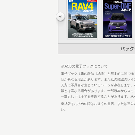
中谷明彦スポーツドライビングインプレ
テストドライバーの頂点に立つ男にMR-
メカニズムのすべて
チーフエンジニア・開発秘話インタビュ
河口まなぶオープンスポーツインプレッ
MR2モータースポーツ・エピソード１
MR-Sはライバルを圧倒するのか？
MR2モータースポーツ・エピソード２
MR2 OWNER's VOICE
なぜ、スポーツカーはミッドシップを採
MR-Sを使いこなす、隠されたポケット
デザインストーリー
※ASBの電子ブックについて
MR2ヒストリー
電子ブックは紙の雑誌（紙版）と基本的に同じ物
MR2モータースポーツ・エピソード３
容が異なる場合があります。また紙の雑誌のレイ
プレゼント
え方に不具合が生じているページが存在します。
購入ガイド
報とは異なる場合があります。一部原本からスキ
一部もしくは全てを更新することがあります。あ
※紙版をお求めの際はお近くの書店、または三栄
い。