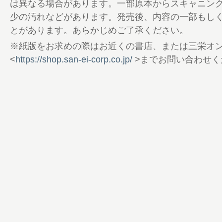
ツガイド
は異なる場合があります。一部原本からスキャニン
68 Buyer’s Guide Super-ONE購入ガイド
少の汚れなどがあります。発売後、内容の一部もし
72 Honda Sportscar Full Lineup
とがあります。あらかじめご了承ください。
インナップ
※紙版をお求めの際はお近くの書店、または三栄オ
76 Honda BEV Full Lineup ホンダB
<
https://shop.san-ei-corp.co.jp/
>までお問い合わせく
78 Present ＆ Information 読者プレゼ
79 Catalogue Digest 縮刷カタログ