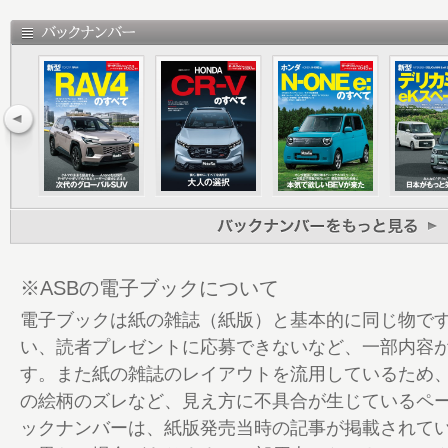
ンEV
22 The Story of Project Super-O
ー
26 Design Interview 五感に語りかけ
34 Competitors ライバル比較インプレ
するEVホットハッチ HONDA Super-ONE × A
MINI ALL-ELECTRIC MINI COOPER × NIS
NISMO
42 Cockpit ＆ Utility Check コク
ック
48 Technology ＆ Mechanism メカニ
※ASBの電子ブックについて
56 Project Team Super-ONEの開発
電子ブックは紙の雑誌（紙版）と基本的に同じ物で
58 Column ホンダのスポーツ魂の足跡を
い、読者プレゼントに応募できないなど、一部内容
64 Project of Genuine Accessorie
す。また紙の雑誌のレイアウトを流用しているため
トーリー
の絵柄のズレなど、見え方に不具合が生じているペ
66 Accessories and Dress-up Part
ックナンバーは、紙版発売当時の記事が掲載されて