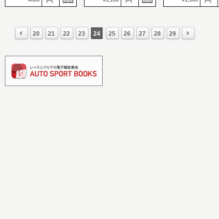
AUTO SPORT（オート
GALS PARADISE（
スポーツ）
ルズパラダイス）
価格：1,100円
価格：1,600円
GO OUT（ゴーアウト）
発売日：2023.08.29
発売日：2023.08.29
価格：800円
WRCドライビングの世界
RQ界をリードする
20
21
22
23
24
25
26
27
28
29
発売日：2023.08.30
＆JTCCアコード 1996-
の女神たちがスレン
物欲の秋、満福計画。
1997
ボディ＆美脚で魅了