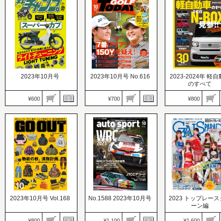
VEHICLE
号!!
連勝達成
2023年10月号
2023年10月号 No.616
2023-2024年 軽
のすべて
¥600
¥700
¥800
GOLF TODAY（ゴルフト
モトチャンプ
ゥデイ）
ニューモデル速報 統
価格：600円
価格：700円
リーズ
発売日：2023.09.06
発売日：2023.09.05
価格：800円
あなたのカブ、もっと快
ゴルファーの都市伝説？
発売日：2023.08.31
適に走れます！ ライトチ
を検証 7番アイアンで150
絶対王者が盤石のフ
ューニング
ヤードを疑え！
デルチェンジ
2023年10月号 Vol.168
No.1588 2023年10月号
2023 トップレー
ーン編
¥800
¥1,100
¥1,600