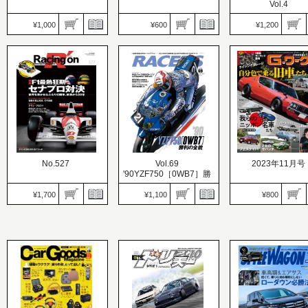
Vol.4
¥1,000
¥600
¥1,200
REV SPEED（レブスピ
ード）
OPTION（オプション）
価格：600円
三栄ムック
価格：1,000円
発売日：2023.09.26
価格：1,200円
発売日：2023.09.26
プロドライバーの愛車図
発売日：2023.09.26
みんな大好きマニアック
鑑 スポーツカーライフを
“寒い”が楽しくなる
旧車
語る
とコツ。
No.527
Vol.69
2023年11月号
'90YZF750［0WB7］勝
利の全貌
¥1,700
¥1,100
¥800
Racing on（レーシングオ
RACERS（レーサーズ）
ン）
価格：1,100円
G-WORKS（Gワー
価格：1,700円
発売日：2023.09.22
ス）
発売日：2023.09.25
ひとつの時代を締め括っ
価格：800円
F1最熱狂期：セナプロ対
た’90年の8耐とYZF750の
発売日：2023.09.21
決
すべて
自分の色で乗る旧車