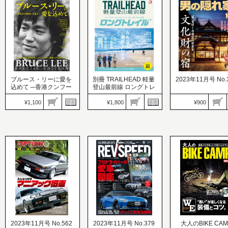
発売日：2023.09.29
価格：1,100円
G-WORKS バイク
秋の、こだわり。秋のア
発売日：2023.09.29
価格：1,400円
ウトドアファッション、
レーシングエンジン開発
発売日：2023.09.28
秀作揃いですぞ！
の深部
乗り続けられる旧車
ブルース・リーに愛を
別冊 TRAILHEAD 軽量
2023年11月号 No.
込めて ─香港クンフー
登山最前線 ロングトレ
映画よ、永遠に─
イル Vol.2
¥1,100
¥1,800
¥900
男の隠れ家 特別編集
RUN+TRAIL（ランプラ
男の隠れ家
価格：1,100円
ストレイル）
価格：900円
発売日：2023.09.27
価格：1,800円
発売日：2023.09.27
完全保存版 没後50年目の
発売日：2023.09.27
“時”を紡ぐ老舗宿の
聖地巡礼
みちのく潮風トレイル
美 文化財の宿
2023年11月号 No.562
2023年11月号 No.379
大人のBIKE CAM