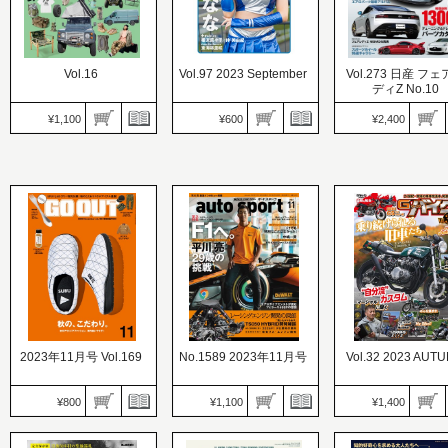
Vol.16
Vol.97 2023 September
Vol.273 日産 フ
ディZ No.10
¥1,100
¥600
¥2,400
GALS PARADISE
HYPER REV（ハイ
MFL（エムエフエル）
PLUS（ギャルパラプラ
レブ）
価格：1,100円
ス）
価格：2,400円
発売日：2023.10.02
価格：600円
発売日：2023.09.29
LIFESTYLE MILITARY
発売日：2023.09.30
RZ34アップグレー
2024
Special Editor 七瀬なな
マニュアル
2023年11月号 Vol.169
No.1589 2023年11月号
Vol.32 2023 AUT
¥800
¥1,100
¥1,400
GO OUT（ゴーアウト）
AUTO SPORT（オート
価格：800円
スポーツ）