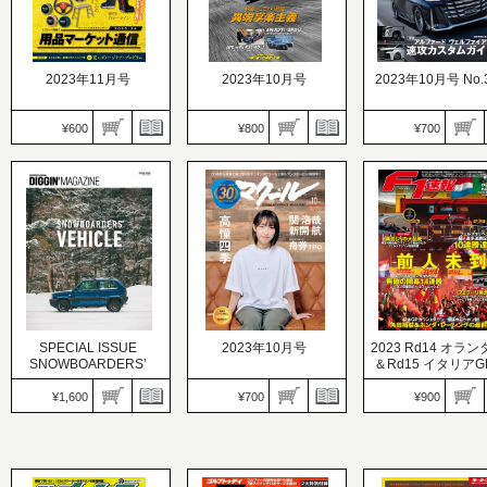
2023年11月号
2023年10月号
2023年10月号 No.
¥600
¥800
¥700
Car Goods Magazine（カ
STYLE WAGON（
ーグッズマガジン）
ルワゴン）
価格：600円
ドリフト天国
価格：700円
発売日：2023.09.15
価格：800円
発売日：2023.09.15
初物にワクワク！ 実りの
発売日：2023.09.15
低くて、乗り心地も
秋、とって出し!! 用品マ
本気のこだわり拝見！ 異
にしないローダウン
ーケット通信
端享楽主義
法！
SPECIAL ISSUE
2023年10月号
2023 Rd14 オラン
SNOWBOARDERS’
＆Rd15 イタリアG
VEHICLE
併号
¥1,600
¥700
¥900
マクール
F1速報（エフワンソ
Diggin’MAGAZINE（ディ
価格：700円
ウ）
ギンマガジン）
発売日：2023.09.11
価格：900円
価格：1,600円
30周年も全速で突っ走り
発売日：2023.09.07
発売日：2023.09.12
ます！ インタビューも企
前人未踏、フェルス
SNOWBOARDERS’
画もヤングダービー特別
ペン個人最多連勝記録