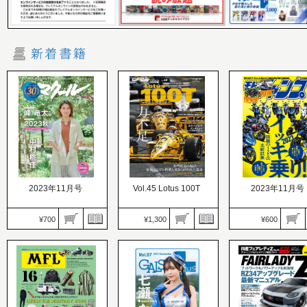
2023年11月号
Vol.45 Lotus 100T
2023年11月号
¥700
¥1,300
¥600
マクール
GP Car Story（GPカース
価格：700円
トーリー）
発売日：2023.10.11
価格：1,300円
モトチャンプ
ダービーでSG復帰する峰
発売日：2023.10.10
価格：600円
竜太が登場!! 特集は秋の
名門衰退の起点─最強エ
発売日：2023.10.06
ボートシーンを楽しむ方
ンジン搭載も突きつけら
話題の125cc比較試
法
れた現実
2023イッキ乗り!!