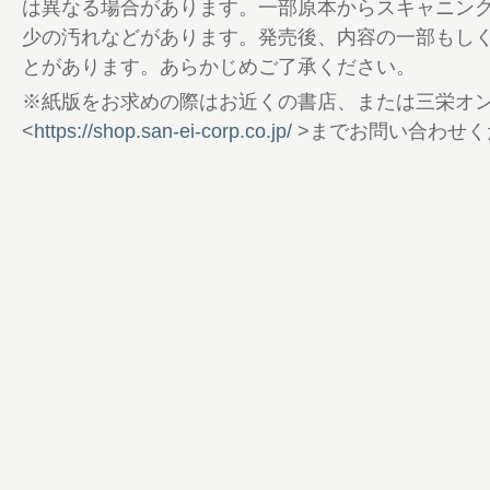
古巣への復帰が“凶”と出た苦難のシーズン
は異なる場合があります。一部原本からスキャニン
一年──ジャンカルロ・フィジケラ インタ
少の汚れなどがあります。発売後、内容の一部もし
ざまあ見ろ、BAR！──イアン・フィリップ
とがあります。あらかじめご了承ください。
ジョーダンの内部事情
※紙版をお求めの際はお近くの書店、または三栄オ
タバコマネーが命綱!? エディー・ジョーダ
<
https://shop.san-ei-corp.co.jp/
>までお問い合わせく
術 乗るか、そるか！
無敵のミハエル＆跳ね馬！ 第11戦フランスで
年のF1世界選手権を振り返る／EJ12全戦
次号予告／GP RC Model Story 番外編／
Epilogue