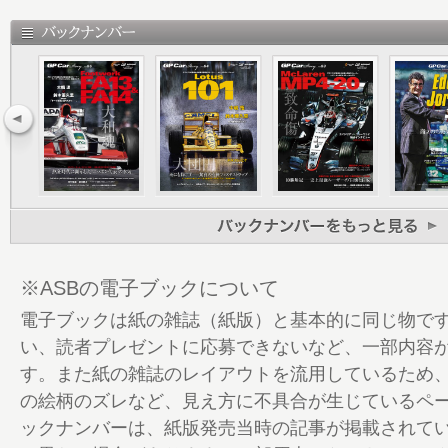
Japanese Grand Prix Highlights 
った。
地の利と空回りの聖地──GP Car Column
こだわりのツインキール──EJ12 Gallery
無駄遣いのつけだ! ──ゲイリー・アンダー
チームとしてまとまりに欠けていた──アン
ンタビュー
EJ12 Variations──レースごとの仕様と
ホンダ第三期エンジンのすべてに携わった
にRA002Eを聞く 鈴鹿善戦の鍵はチタン
り！
※ASBの電子ブックについて
ライバルが語る2002年のジョーダン 組織
電子ブックは紙の雑誌（紙版）と基本的に同じ物で
ンが上だった──ジャック・ビルヌーブ
い、読者プレゼントに応募できないなど、一部内容
ふたりの現役有名エンジニア、若き日の挑
す。また紙の雑誌のレイアウトを流用しているため
定なマシンを扱って──ジェームス・キー
の絵柄のズレなど、見え方に不具合が生じているペ
EJ12 Detail File──マシンの細部を探る
ックナンバーは、紙版発売当時の記事が掲載されて