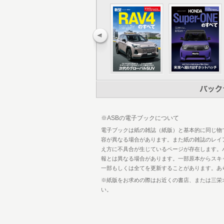
ライバル車：ドライビング・インプレッシ
星島 浩の“甘辛”試乗インプレッション
メカニズム詳密解説
デザイン・インタビュー
開発ストーリー
カラーピンナップ
使い勝手徹底チェック
バイヤーズガイド
アクセサリー＆ドレスアップパーツガイ
縮刷カタログ
※ASBの電子ブックについて
電子ブックは紙の雑誌（紙版）と基本的に同じ物
容が異なる場合があります。また紙の雑誌のレイ
え方に不具合が生じているページが存在します。
報とは異なる場合があります。一部原本からスキ
一部もしくは全てを更新することがあります。あ
※紙版をお求めの際はお近くの書店、または三栄
い。