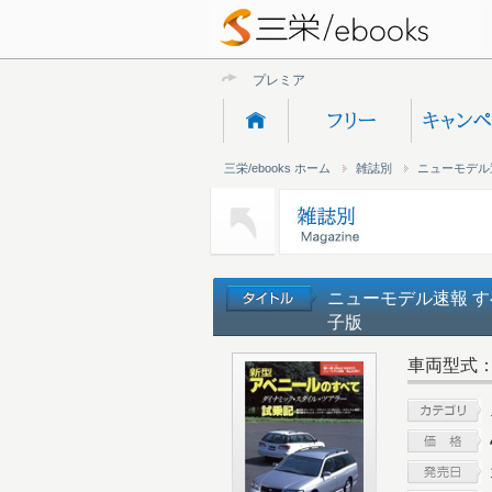
プレミアムオンラ
三栄/ebooks ホーム
雑誌別
ニューモデル
ニューモデル速報 す
子版
車両型式：W