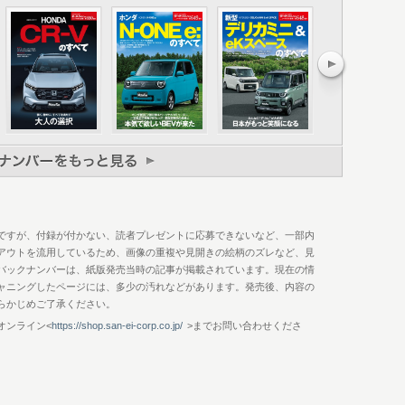
ョン〔PartⅡ〕
ド
ですが、付録が付かない、読者プレゼントに応募できないなど、一部内
アウトを流用しているため、画像の重複や見開きの絵柄のズレなど、見
バックナンバーは、紙版発売当時の記事が掲載されています。現在の情
ャニングしたページには、多少の汚れなどがあります。発売後、内容の
らかじめご了承ください。
オンライン<
https://shop.san-ei-corp.co.jp/
>までお問い合わせくださ