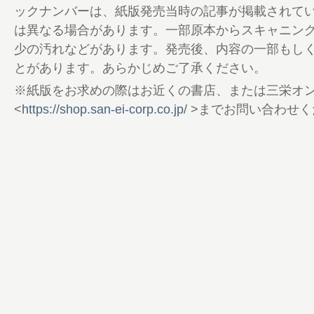
ックナンバーは、紙版発売当時の記事が掲載されて
ーレンの指揮官 ブーリエの大誤算。
は異なる場合があります。一部原本からスキャニン
84 森脇基恭が見たホンダF1 第4期の実像
少の汚れなどがあります。発売後、内容の一部もし
の決断
とがあります。あらかじめご了承ください。
88 McLaren MP4-31 着実に進化示す
りなかった
※紙版をお求めの際はお近くの書店、または三栄オ
92 McLaren MCL32 規定変更によりワ
<
https://shop.san-ei-corp.co.jp/
>までお問い合わせく
思想は踏襲
97 RA616H/RA617H［2016-17年シー
ョンタイム＆順位から、ホンダF1の成長を
106 奥付