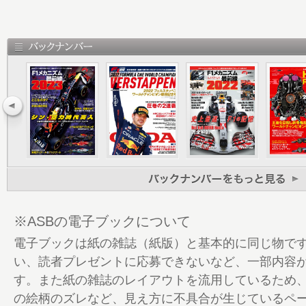
められない
14 体制を変え、設計コンセプトを変え 攻
悪戦苦闘に明け暮れた2シーズン ターニン
20 Honda Keyman Interview 02：山
26 Honda Keyman Interview 03：大
力戦
30 突破口 2016年シーズンに行き着いた
ンスにとどまらず全面的にコンセプトチェ
クと報酬を検証する
36 マクラーレンとの離別を経て、強力に
ワーユニットを育ててきたエンジニアが回顧
こそが「力」なり
※ASBの電子ブックについて
41 Honda F1激闘史 2016-17
電子ブックは紙の雑誌（紙版）と基本的に同じ物で
72 ジェンソン・バトン──苦楽をともにした
い、読者プレゼントに応募できないなど、一部内容
と敬意を抱いて
す。また紙の雑誌のレイアウトを流用しているため
76 未完に終わったデニスの「構想」 知将
の絵柄のズレなど、見え方に不具合が生じているペ
80 最後まで理想と現実のギャップを埋め