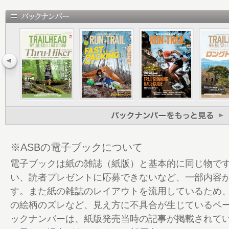
6 musubi cafe
7 VEGE-DELI
8 石川弘樹 笑顔のカムバック LONG INTER
16 全国のトレイルラン専門店ガイド Trail runn
Stories
17 群馬県 TRAILHEAD ISESAKI BASE
18 宮城県 MOUSE ON TRAIL
19 富山県 SALLYS RUNNING DEPT.
20 長野県 トレイルランテストセンター
21 福井県 entrepot
22 富山県 Outdoor Speciality MOOSE
※ASBの電子ブックについて
24 愛知県 RUN-WALK Style 名古屋店
電子ブックは紙の雑誌（紙版）と基本的に同じ物で
26 愛知県 One on One
い、読者プレゼントに応募できないなど、一部内容
28 群馬県 RUNGRY／宮崎県 CONNECT MI
す。また紙の雑誌のレイアウトを流用しているため
29 大阪府 milestone TERADACHO
の絵柄のズレなど、見え方に不具合が生じているペ
30 新時代の100 井原知一
ックナンバーは、紙版発売当時の記事が掲載されて