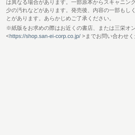
36 国内100マイル完全網羅 PERFECT RACE G
は異なる場合があります。一部原本からスキャニン
45 COLUMN1 難コース攻略法。
少の汚れなどがあります。発売後、内容の一部もし
46 COLUMN2 NIPPON SLAMをやって
とがあります。あらかじめご了承ください。
48 Part2
※紙版をお求めの際はお近くの書店、または三栄オ
54 2023 SECOND HARF 100mile RACE GU
<
https://shop.san-ei-corp.co.jp/
>までお問い合わせく
57 COLUMN3 トーマスさんに聞いた ス
ルとウルトラインターバル。
58 COLUMN4 最所克博さんのリベンジ物
マイペースで目指す100マイル先。
60 Domesutic RACE GUIDE 100km CLASS
63 COLUMN5 愛娘に支えられて奥信濃1
宏さん 夢がかなった日。
64 100の流儀 澤柳 匠×西方勇人
68 下家 悟×山本諒馬
72 長田豪史presents 100km＆100マ
ック＆トレーニング
82 エネルギー補給を制す者が100マイルを