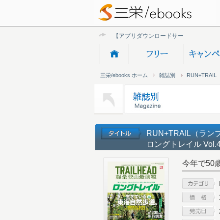
【アプリダウンロードサービス終了
三栄/ebooks ホーム
雑誌別
RUN+TRA
RUN+TRAIL（ラ
ロングトレイル Vol.
今年で50