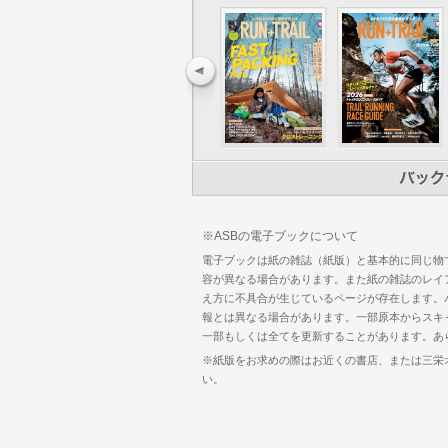
44 軽量装備例 勝俣 隆
46 KEY PERSON 水谷 努
47 調査隊2班
68 軽量装備例 長谷川 晋
70 軽量装備例 中島 悠二
72 KEY FACILITY MOOSE
75 軽量装備例 鈴木 一路
76 KEY PERSON 久保井 喬
77 調査隊3班
96 軽量装備例 土屋 智哉
98 軽量装備例 丹生 茂義
100 東海自然歩道インフォメーション
※ASBの電子ブックについて
101 シェルパ斉藤の回顧録 35年前と
108 九州自然歩道 108最新情報
電子ブックは紙の雑誌（紙版）と基本的に同じ物
120 座談会 AT視察アパラチアントレ
容が異なる場合があります。また紙の雑誌のレイ
128 EPILOGUE
え方に不具合が生じているページが存在します。
130 奥付
報とは異なる場合があります。一部原本からスキ
一部もしくは全てを更新することがあります。あ
※紙版をお求めの際はお近くの書店、または三栄
い。