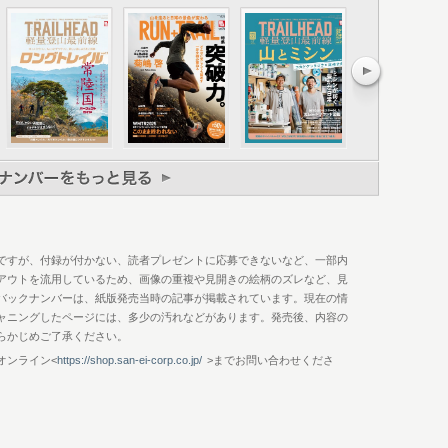
変わったこと 変わらないこと
ですが、付録が付かない、読者プレゼントに応募できないなど、一部内
イル 佐藤有希／長谷川晋／相澤久美／松川亮太
アウトを流用しているため、画像の重複や見開きの絵柄のズレなど、見
バックナンバーは、紙版発売当時の記事が掲載されています。現在の情
ャニングしたページには、多少の汚れなどがあります。発売後、内容の
らかじめご了承ください。
オンライン<
https://shop.san-ei-corp.co.jp/
>までお問い合わせくださ