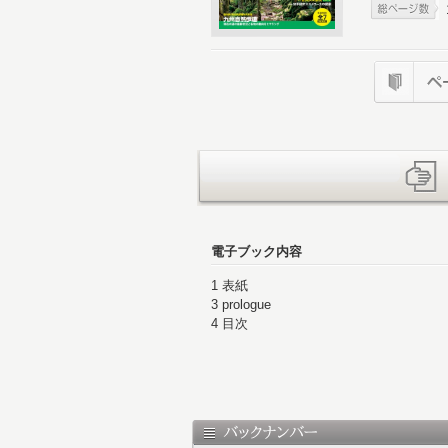
電子ブック内容
1 表紙
3 prologue
4 目次
5 ロングトレイルを快適にする道具探し
6 Off the Grid 2024
12 長距離自然歩道に愛情を注いできた
18 KEY PERSON 相澤 久美
20 東海自然歩道踏査レポート 調査隊1
42 軽量装備例 鈴木 栄治