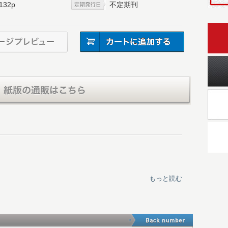
132p
不定期刊
の旅
もっと読む
人たち 神田修二
班